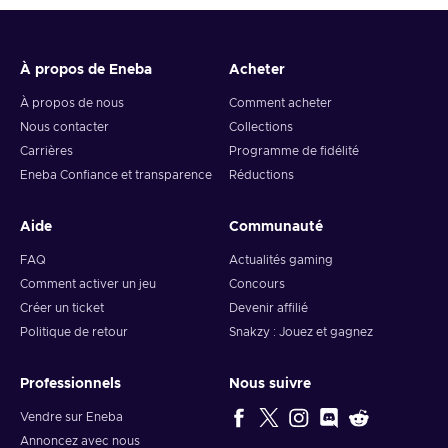
6. You will have a summary of your transaction appearing
and your crypto will arrive soon in your wallet.
À propos de Eneba
Acheter
Note: You can choose one currency at a time and can only
redeem your whole voucher at once. Once you’ve done that,
À propos de nous
Comment acheter
you should give it up to 30 minutes for your cryptocurrency
Nous contacter
Collections
to arrive in your wallet. After that, you can use your new
Carrières
Programme de fidélité
wallet balance as you like.
Eneba Confiance et transparence
Réductions
Aide
Communauté
FAQ
Actualités gaming
Comment activer un jeu
Concours
Créer un ticket
Devenir affilié
Politique de retour
Snakzy : Jouez et gagnez
Professionnels
Nous suivre
Vendre sur Eneba
Annoncez avec nous