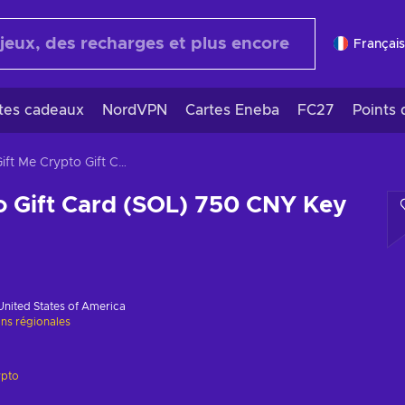
Français
rtes cadeaux
NordVPN
Cartes Eneba
FC27
Points 
Gift Me Crypto Gift Card (SOL) 750 CNY Key GLOBAL
o Gift Card (SOL) 750 CNY Key
United States of America
ons régionales
ypto