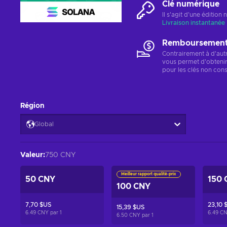
Clé numérique
Il s'agit d'une éditio
Livraison instantanée
Remboursements
Contrairement à d'aut
vous permet d'obteni
pour les clés non cons
Région
Global
Valeur
:
750 CNY
Meilleur rapport qualité-prix
50 CNY
150 
100 CNY
7,70 $US
23,10 
15,39 $US
6.49 CNY par
1
6.49 C
6.50 CNY par
1