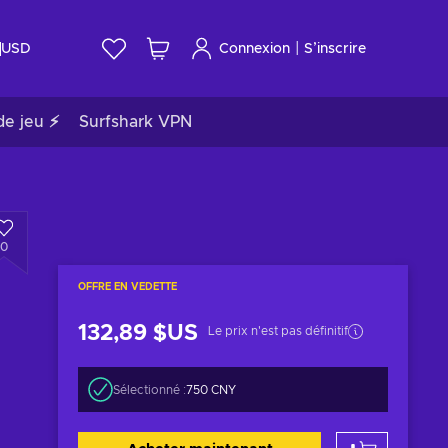
|
USD
Connexion
S’inscrire
de jeu ⚡
Surfshark VPN
0
OFFRE EN VEDETTE
132,89 $US
Le prix n'est pas définitif
Sélectionné :
750 CNY