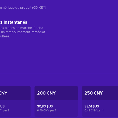
n numérique du produit (CD-KEY)
 instantanés
res places de marché, Eneba
r un remboursement immédiat
ultées.
CNY
200 CNY
250 CNY
$US
30,80 $US
38,51 $US
NY par
1
6.49 CNY par
1
6.49 CNY par
1