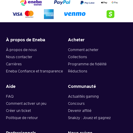
4. Pick the desired crypto between 8 of the most popular
crypto,
5. Enter your wallet address and click on redeem,
6. You will have a summary of your transaction appearing
and your crypto will arrive soon in your wallet.
À propos de Eneba
Acheter
Note: You can choose one currency at a time and can only
redeem your whole voucher at once. Once you’ve done that,
À propos de nous
Comment acheter
you should give it up to 30 minutes for your cryptocurrency
Nous contacter
Collections
to arrive in your wallet. After that, you can use your new
Carrières
Programme de fidélité
wallet balance as you like.
Eneba Confiance et transparence
Réductions
Aide
Communauté
FAQ
Actualités gaming
Comment activer un jeu
Concours
Créer un ticket
Devenir affilié
Politique de retour
Snakzy : Jouez et gagnez