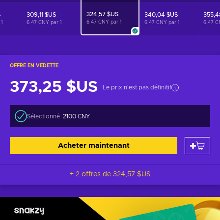
324,57 $US
S
309,11 $US
340,04 $US
355,4
6.47 CNY par
1
r
1
6.47 CNY par
1
6.47 CNY par
1
6.47 C
OFFRE EN VEDETTE
373,25 $US
Le prix n'est pas définitif
Sélectionné :
2100 CNY
Acheter maintenant
+ 2 offres de
324,57 $US