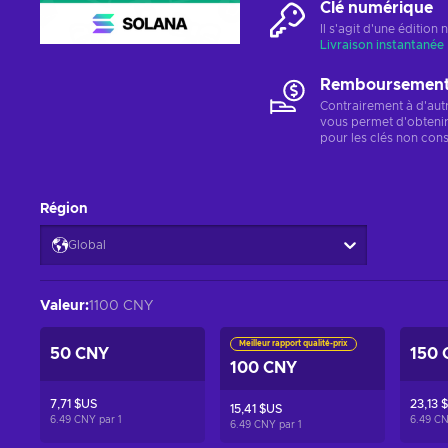
Clé numérique
Il s'agit d'une éditio
Livraison instantanée
Remboursements
Contrairement à d'aut
vous permet d'obteni
pour les clés non cons
Région
Global
Valeur
:
1100 CNY
Meilleur rapport qualité-prix
50 CNY
150 
100 CNY
7,71 $US
23,13 
15,41 $US
6.49 CNY par
1
6.49 C
6.49 CNY par
1