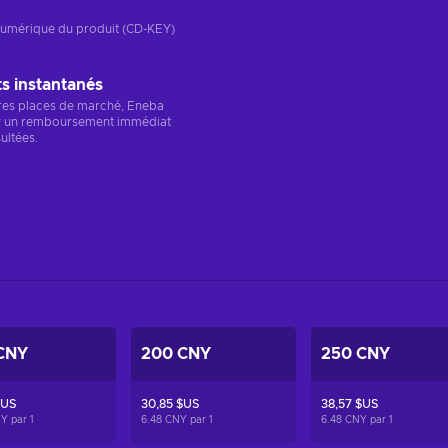
n numérique du produit (CD-KEY)
 instantanés
res places de marché, Eneba
r un remboursement immédiat
ultées.
CNY
200 CNY
250 CNY
$US
30,85 $US
38,57 $US
NY par
1
6.48 CNY par
1
6.48 CNY par
1