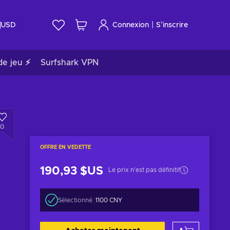
|
USD
Connexion
S’inscrire
de jeu ⚡
Surfshark VPN
0
OFFRE EN VEDETTE
190,93 $US
Le prix n'est pas définitif
Sélectionné :
1100 CNY