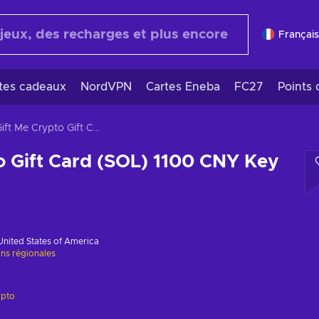
Français
rtes cadeaux
NordVPN
Cartes Eneba
FC27
Points 
Gift Me Crypto Gift Card (SOL) 1100 CNY Key GLOBAL
o Gift Card (SOL) 1100 CNY Key
United States of America
ons régionales
ypto