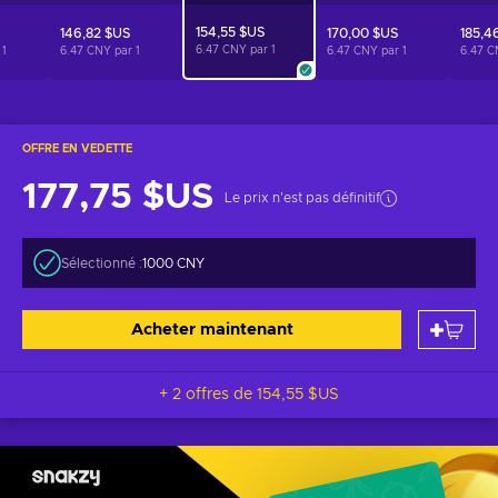
154,55 $US
146,82 $US
170,00 $US
185,4
6.47 CNY par
1
r
1
6.47 CNY par
1
6.47 CNY par
1
6.47 C
OFFRE EN VEDETTE
177,75 $US
Le prix n'est pas définitif
Sélectionné :
1000 CNY
Acheter maintenant
+ 2 offres de
154,55 $US