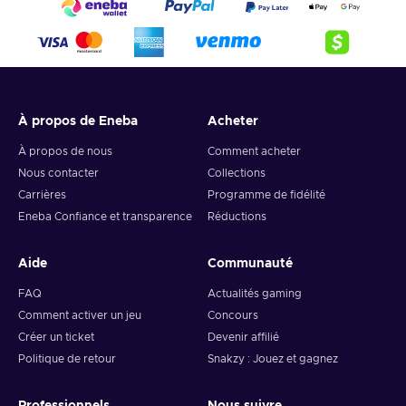
4. Pick the desired crypto between 8 of the most popular
crypto,
5. Enter your wallet address and click on redeem,
6. You will have a summary of your transaction appearing
and your crypto will arrive soon in your wallet.
À propos de Eneba
Acheter
Note: You can choose one currency at a time and can only
redeem your whole voucher at once. Once you’ve done that,
À propos de nous
Comment acheter
you should give it up to 30 minutes for your cryptocurrency
Nous contacter
Collections
to arrive in your wallet. After that, you can use your new
Carrières
Programme de fidélité
wallet balance as you like.
Eneba Confiance et transparence
Réductions
Aide
Communauté
FAQ
Actualités gaming
Comment activer un jeu
Concours
Créer un ticket
Devenir affilié
Politique de retour
Snakzy : Jouez et gagnez