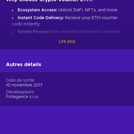
Ecosystem Access:
Unlock DeFi, NFTs, and more.
Instant Code Delivery:
Receive your ETH voucher
code instantly.
Simple Process:
Only essential information required.
Great Gift:
Introduce loved ones to Ethereum’s world.
Lire plus
How to Redeem Your ETH Voucher Code:
Set up an Ethereum-compatible wallet.
Autres détails
Head to the Crypto Voucher website.
Input your ETH voucher code.
Date de sortie
10 novembre 2017
Provide your email for confirmation.
Développeurs
Choose Ethereum (ETH).
Fintegence s.r.o.
Enter your wallet address.
Click “I understand & agree. Redeem.”
ETH appears in your wallet in about 30 minutes.
For lower fees and extended functionality, redeem directly
into the Crypto Voucher wallet.