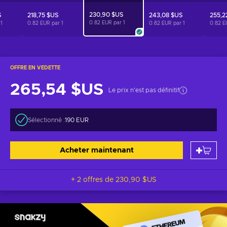
230,90 $US
S
218,75 $US
243,08 $US
255,2
0.82 EUR par
1
r
1
0.82 EUR par
1
0.82 EUR par
1
0.82 E
OFFRE EN VEDETTE
265,54 $US
Le prix n'est pas définitif
Sélectionné :
190 EUR
Acheter maintenant
+ 2 offres de
230,90 $US