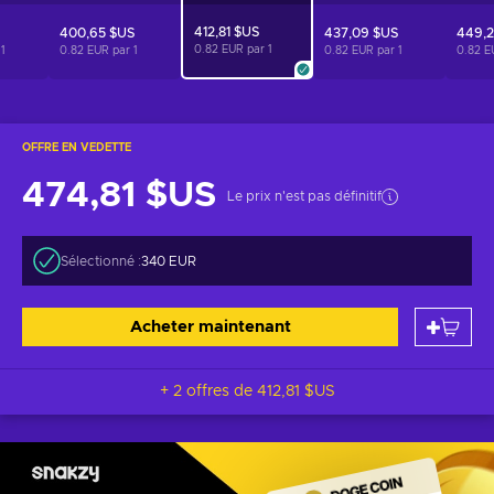
412,81 $US
400,65 $US
437,09 $US
449,2
0.82 EUR par
1
r
1
0.82 EUR par
1
0.82 EUR par
1
0.82 E
OFFRE EN VEDETTE
474,81 $US
Le prix n'est pas définitif
Sélectionné :
340 EUR
Acheter maintenant
+ 2 offres de
412,81 $US