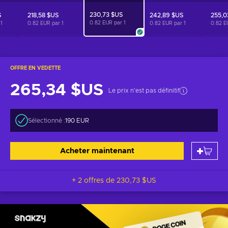
230,73 $US
S
218,58 $US
242,89 $US
255,0
0.82 EUR par
1
r
1
0.82 EUR par
1
0.82 EUR par
1
0.82 E
OFFRE EN VEDETTE
265,34 $US
Le prix n'est pas définitif
Sélectionné :
190 EUR
Acheter maintenant
+ 2 offres de
230,73 $US