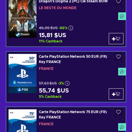
Dragon's Dogma 2 (PC) Clé Steam ROW
LE RESTE DU MONDE
46,09 $US
-66%
15,81 $US
Steam
11
%
Cashback
Carte PlayStation Network 50 EUR (FR)
Key FRANCE
FRANCE
57,63 $US
-3%
55,74 $US
PSN
5
%
Cashback
Carte PlayStation Network 75 EUR (FR)
Key FRANCE
FRANCE