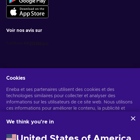
Voir nos avis sur
Cookies
Recevez des offres de jeux personnalisées
Eneba et ses partenaires utilisent des cookies et des
technologies similaires pour collecter et analyser des
S’abonner
informations sur les utilisateurs de ce site web. Nous utilisons
Vous pouvez vous désabonner à tout moment. Consultez
ces informations pour améliorer le contenu, la publicité et
l'avis de
confidentialité
pour plus d'informations.
d'autres services du site. Vos données personnelles peuvent
également être utilisées pour personnaliser les annonces.
We think you're in
En cliquant sur « Accepter tout », vous consentez à
Français
USD
l'utilisation de ces technologies par Eneba et ses partenaires.
United States of America
Vous pouvez ajuster votre consentement en cliquant sur