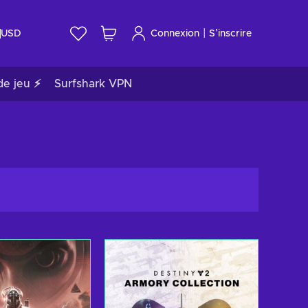
|
USD
Connexion
S’inscrire
de jeu ⚡
Surfshark VPN