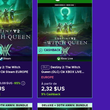
K
CASHBACK
Steam
Xbox Live
y 2: The Witch
Destiny 2: The Witch
DLC
 Clé Steam EUROPE
Queen (DLC) Clé XBOX LIVE
EUROPE
EUROPE
3,08 $US
-95%
À partir de
US
2,32 $US
k
9
%
Cashback
er au panier
Ajouter au panier