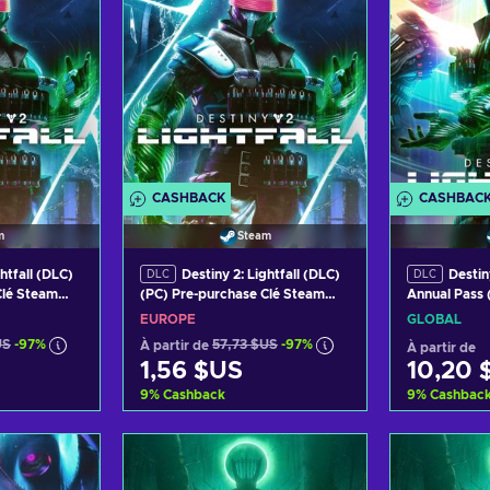
CASHBACK
CASHBAC
m
Steam
ghtfall (DLC)
Destiny 2: Lightfall (DLC)
Destiny
DLC
DLC
Clé Steam
(PC) Pre-purchase Clé Steam
Annual Pass 
EUROPE
Steam GLOB
EUROPE
GLOBAL
US
-97%
À partir de
57,73 $US
-97%
À partir de
1,56 $US
10,20 
9
%
Cashback
9
%
Cashbac
panier
Ajouter au panier
Ajout
ffres
Voir les offres
Voir