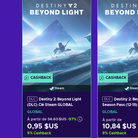
Ajouter au panier
Voir les offres
CASHBACK
CASHBACK
Steam
Stea
Destiny 2: Beyond Light
Destiny 2: Be
DLC
DLC
(DLC) Clé Steam GLOBAL
Season Pass (12-15
Key GLOBAL
GLOBAL
GLOBAL
À partir de
34,63 $US
-97%
À partir de
0,95 $US
10,84 $US
9
%
Cashback
9
%
Cashback