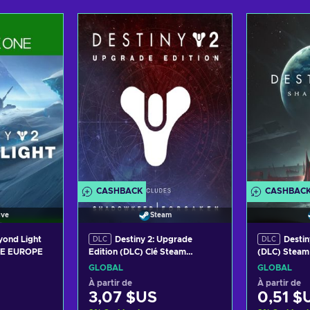
panier
Ajouter au panier
Ajout
ffres
Voir les offres
Voir
CASHBACK
CASHBAC
ive
Steam
eyond Light
Destiny 2: Upgrade
Desti
DLC
DLC
IVE EUROPE
Edition (DLC) Clé Steam
(DLC) Stea
GLOBAL
GLOBAL
GLOBAL
À partir de
À partir de
3,07 $US
0,51 $