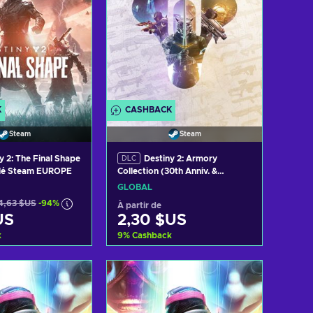
K
CASHBACK
Steam
Steam
y 2: The Final Shape
Destiny 2: Armory
DLC
Clé Steam EUROPE
Collection (30th Anniv. &
Forsaken Pack) (DLC) (PC)
GLOBAL
Steam Key GLOBAL
4,63 $US
-94%
À partir de
US
2,30 $US
k
9
%
Cashback
er au panier
Ajouter au panier
 les offres
Voir les offres