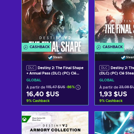
CASHBACK
CASHBACK
Steam
Stea
Destiny 2: The Final Shape
Destiny 2: Th
DLC
DLC
+ Annual Pass (DLC) (PC) Clé
(DLC) (PC) Clé St
Steam GLOBAL
GLOBAL
GLOBAL
À partir de
115,47 $US
-86%
À partir de
23,08 $
16,40 $US
1,93 $US
9
%
Cashback
9
%
Cashback
Ajouter au panier
Ajouter au 
Voir les offres
Voir les o