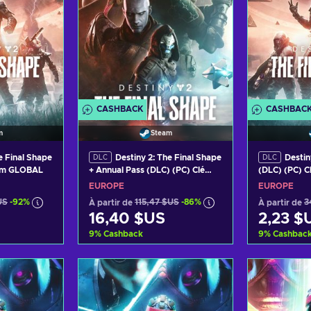
CASHBACK
CASHBAC
m
Steam
e Final Shape
Destiny 2: The Final Shape
Destin
DLC
DLC
eam GLOBAL
+ Annual Pass (DLC) (PC) Clé
(DLC) (PC) 
Steam EUROPE
EUROPE
EUROPE
US
-92%
À partir de
115,47 $US
-86%
À partir de
3
16,40 $US
2,23 $
9
%
Cashback
9
%
Cashbac
panier
Ajouter au panier
Ajout
ffres
Voir les offres
Voir