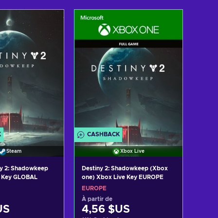
er au panier
Ajouter au panier
 les offres
Voir les offres
K
CASHBACK
Steam
Xbox Live
ny 2: Shadowkeep
Destiny 2: Shadowkeep (Xbox
one) Xbox Live Key EUROPE
m Key GLOBAL
EUROPE
À partir de
US
4,56 $US