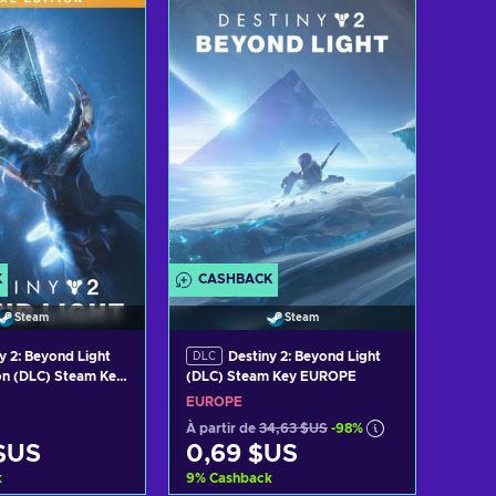
er au panier
Ajouter au panier
 les offres
Voir les offres
K
CASHBACK
Steam
Steam
y 2: Beyond Light
Destiny 2: Beyond Light
DLC
on (DLC) Steam Key
(DLC) Steam Key EUROPE
EUROPE
À partir de
34,63 $US
-98%
$US
0,69 $US
k
9
%
Cashback