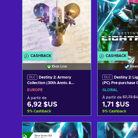
CASHBACK
CASHBACK
Xbox Live
Stea
Destiny 2: Armory
Destiny 2: Li
DLC
DLC
Collection (30th Anniv. &
(PC) Pre-purchase 
Forsaken Pack) (DLC) XBOX
GLOBAL
EUROPE
GLOBAL
LIVE Key EUROPE
À partir de
57,73 $
À partir de
6,92 $US
1,71 $US
9
%
Cashback
9
%
Cashback
Ajouter au panier
Ajouter au 
Voir les offres
Voir les o