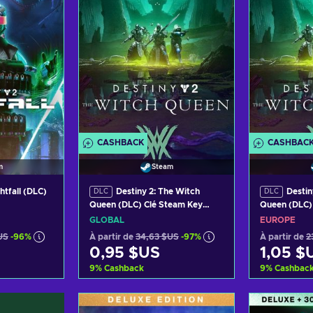
CASHBACK
CASHBAC
m
Steam
ghtfall (DLC)
Destiny 2: The Witch
Destin
DLC
DLC
Queen (DLC) Clé Steam Key
Queen (DLC)
GLOBAL
GLOBAL
EUROPE
US
-96%
À partir de
34,63 $US
-97%
À partir de
2
0,95 $US
1,05 $
9
%
Cashback
9
%
Cashbac
panier
Ajouter au panier
Ajout