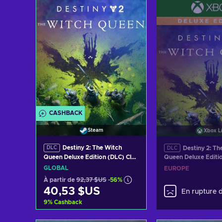
Voir les offres
Voir les o
CASHBACK
Steam
Xbox L
Destiny 2: The Witch
Destiny 2: Th
DLC
DLC
Queen Deluxe Edition (DLC) Clé
Queen Deluxe Editi
Steam GLOBAL
Clé Steam EUROPE
GLOBAL
EUROPE
À partir de
92,37 $US
-56%
40,53 $US
En rupture 
9
%
Cashback