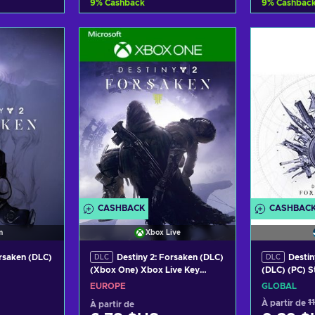
9
%
Cashback
9
%
Cashbac
panier
Ajouter au panier
Ajout
ffres
Voir les offres
Voir
CASHBACK
CASHBAC
m
Xbox Live
orsaken (DLC)
Destiny 2: Forsaken (DLC)
Destin
DLC
DLC
(Xbox One) Xbox Live Key
(DLC) (PC) 
EUROPE
EUROPE
GLOBAL
À partir de
1
À partir de