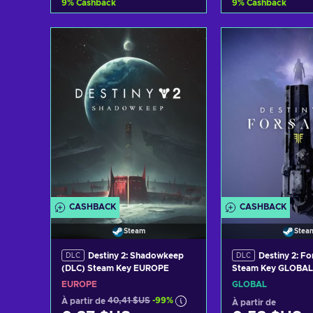
9
%
Cashback
9
%
Cashback
Ajouter au panier
Ajouter au 
Voir les offres
Voir les o
CASHBACK
CASHBACK
Steam
Stea
Destiny 2: Shadowkeep
Destiny 2: F
DLC
DLC
(DLC) Steam Key EUROPE
Steam Key GLOBAL
EUROPE
GLOBAL
À partir de
40,41 $US
-99%
À partir de