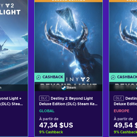
Ajouter au panier
Ajout
Voir les offres
Voir
CASHBACK
CASHBAC
m
Steam
yond Light +
Destiny 2: Beyond Light
Destin
DLC
DLC
) (DLC) Steam
Deluxe Edition (DLC) Steam Key
Deluxe Editi
GLOBAL
EUROPE
GLOBAL
EUROPE
À partir de
À partir de
47,34 $US
49,54 
9
%
Cashback
9
%
Cashbac