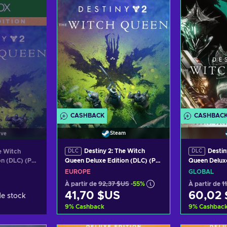
ffres
Voir les offres
Voir
CASHBACK
CASHBAC
Steam
ive
Destiny 2: The Witch
Destin
e Witch
DLC
DLC
Queen Deluxe Edition (DLC) (PC)
Queen Deluxe
on (DLC) (PC)
Clé Steam EUROPE
Anniversary 
EUROPE
GLOBAL
Steam GLOB
À partir de
92,37 $US
-55%
À partir de
1
41,70 $US
60,02
de stock
9
%
Cashback
9
%
Cashbac