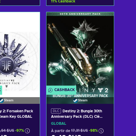
k
11
%
Cashback
er au panier
Ajouter au panier
 les offres
Voir les offres
K
CASHBACK
Steam
Steam
y 2: Forsaken Pack
Destiny 2: Bungie 30th
DLC
Steam Key GLOBAL
Anniversary Pack (DLC) Clé
Steam GLOBAL
GLOBAL
1,54 $US
-97%
À partir de
17,31 $US
-98%