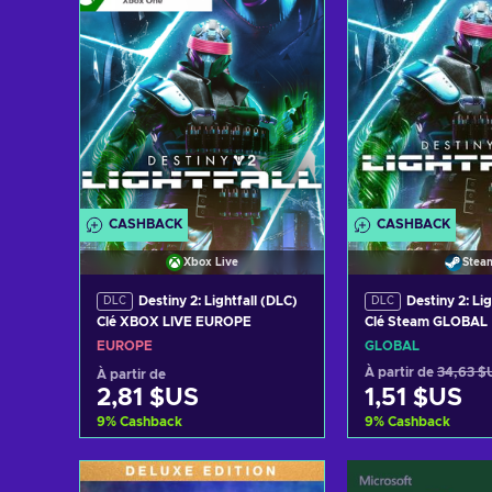
CASHBACK
CASHBACK
Xbox Live
Stea
Destiny 2: Lightfall (DLC)
Destiny 2: Li
DLC
DLC
Clé XBOX LIVE EUROPE
Clé Steam GLOBAL
EUROPE
GLOBAL
À partir de
34,63 $
À partir de
2,81 $US
1,51 $US
9
%
Cashback
9
%
Cashback
Ajouter au panier
Ajouter au 