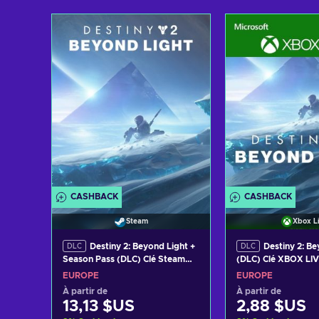
Ajouter au panier
Ajouter au 
Voir les offres
Voir les o
CASHBACK
CASHBACK
Steam
Xbox L
Destiny 2: Beyond Light +
Destiny 2: B
DLC
DLC
Season Pass (DLC) Clé Steam
(DLC) Clé XBOX L
EUROPE
EUROPE
EUROPE
À partir de
À partir de
13,13 $US
2,88 $US