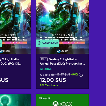
K
CASHBACK
Steam
Steam
 2: Lightfall +
Destiny 2: Lightfall +
DLC
(DLC) (PC) Clé
Annual Pass (DLC) Pre-purchase
AL
Steam Key GLOBAL
GLOBAL
À partir de
115,47 $US
-90%
$US
12,00 $US
k
9
%
Cashback
er au panier
Ajouter au panier
 les offres
Voir les offres