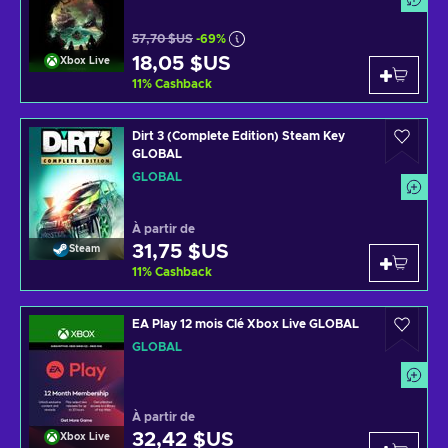
57,70 $US
-69%
18,05 $US
Xbox Live
11
%
Cashback
Dirt 3 (Complete Edition) Steam Key
GLOBAL
GLOBAL
À partir de
31,75 $US
Steam
11
%
Cashback
EA Play 12 mois Clé Xbox Live GLOBAL
GLOBAL
À partir de
32,42 $US
Xbox Live