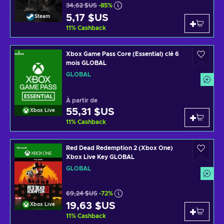
34,62 $US
-85%
5,17 $US
Steam
11
%
Cashback
Xbox Game Pass Core (Essential) clé 6
mois GLOBAL
GLOBAL
À partir de
55,31 $US
Xbox Live
11
%
Cashback
Red Dead Redemption 2 (Xbox One)
Xbox Live Key GLOBAL
GLOBAL
69,24 $US
-72%
19,63 $US
Xbox Live
11
%
Cashback