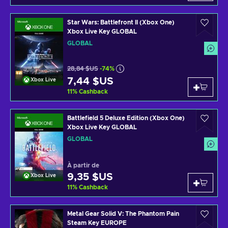
Star Wars: Battlefront II (Xbox One)
Xbox Live Key GLOBAL
GLOBAL
28,84 $US
-74%
7,44 $US
Xbox Live
11
%
Cashback
Battlefield 5 Deluxe Edition (Xbox One)
Xbox Live Key GLOBAL
GLOBAL
À partir de
9,35 $US
Xbox Live
11
%
Cashback
Metal Gear Solid V: The Phantom Pain
Steam Key EUROPE