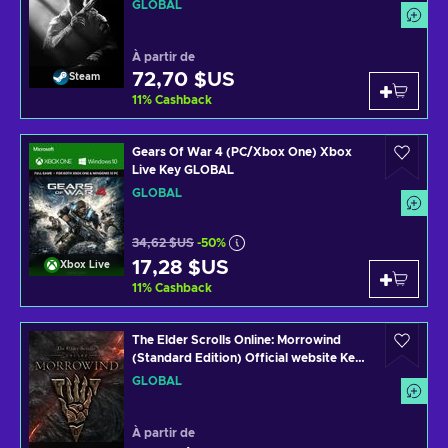
GLOBAL
À partir de
72,70 $US
Steam
11
%
Cashback
Gears Of War 4 (PC/Xbox One) Xbox
Live Key GLOBAL
GLOBAL
34,62 $US
-50%
17,28 $US
Xbox Live
11
%
Cashback
The Elder Scrolls Online: Morrowind
(Standard Edition) Official website Key
GLOBAL
GLOBAL
À partir de