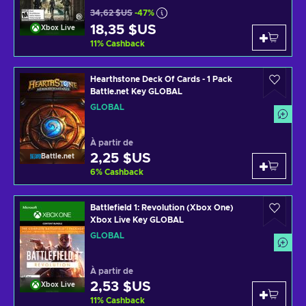
34,62 $US
-47%
18,35 $US
Xbox Live
11
%
Cashback
Hearthstone Deck Of Cards - 1 Pack
Battle.net Key GLOBAL
GLOBAL
À partir de
2,25 $US
Battle.net
6
%
Cashback
Battlefield 1: Revolution (Xbox One)
Xbox Live Key GLOBAL
GLOBAL
À partir de
2,53 $US
Xbox Live
11
%
Cashback