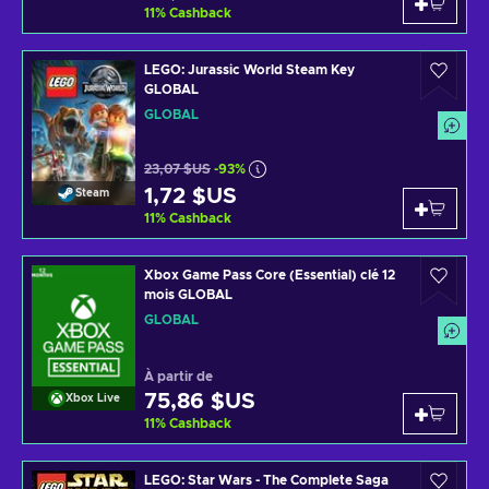
11
%
Cashback
LEGO: Jurassic World Steam Key
GLOBAL
GLOBAL
23,07 $US
-93%
1,72 $US
Steam
11
%
Cashback
Xbox Game Pass Core (Essential) clé 12
mois GLOBAL
GLOBAL
À partir de
75,86 $US
Xbox Live
11
%
Cashback
LEGO: Star Wars - The Complete Saga