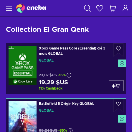
Collection El Gran Qenk
Xbox Game Pass Core (Essential) clé 3
mois GLOBAL
GLOBAL
23,07 $US
-16%
19,29 $US
Xbox Live
11
%
Cashback
Battlefield 5 Origin Key GLOBAL
GLOBAL
69,24 $US
-86%