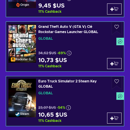
9,45 $US
Origin
11
%
Cashback
Grand Theft Auto V (GTA V) Clé
Rockstar Games Launcher GLOBAL
GLOBAL
34,62 $US
-69%
10,73 $US
Rockstar Games Launcher
11
%
Cashback
Euro Truck Simulator 2 Steam Key
GLOBAL
GLOBAL
23,07 $US
-54%
10,65 $US
Steam
11
%
Cashback