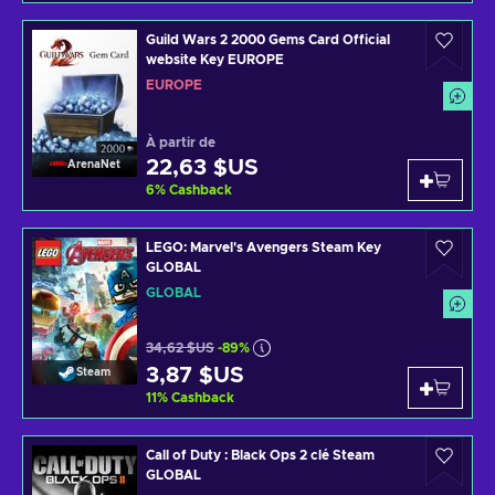
Guild Wars 2 2000 Gems Card Official
website Key EUROPE
EUROPE
À partir de
22,63 $US
ArenaNet
6
%
Cashback
LEGO: Marvel's Avengers Steam Key
GLOBAL
GLOBAL
34,62 $US
-89%
3,87 $US
Steam
11
%
Cashback
Call of Duty : Black Ops 2 clé Steam
GLOBAL