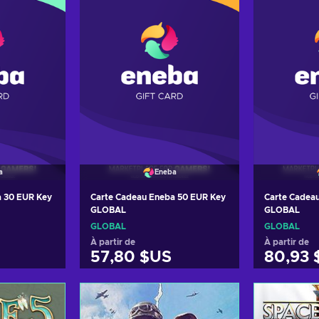
a
Eneba
a 30 EUR Key
Carte Cadeau Eneba 50 EUR Key
Carte Cadea
GLOBAL
GLOBAL
GLOBAL
GLOBAL
À partir de
À partir de
57,80 $US
80,93 
panier
Ajouter au panier
Ajout
ffres
Voir les offres
Voir