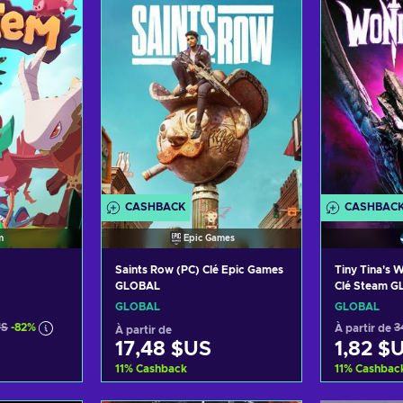
ffres
Voir les offres
Voir
CASHBACK
CASHBAC
m
Epic Games
Saints Row (PC) Clé Epic Games
Tiny Tina's 
GLOBAL
Clé Steam 
GLOBAL
GLOBAL
US
-82%
À partir de
3
À partir de
17,48 $US
1,82 $
11
%
Cashback
11
%
Cashbac