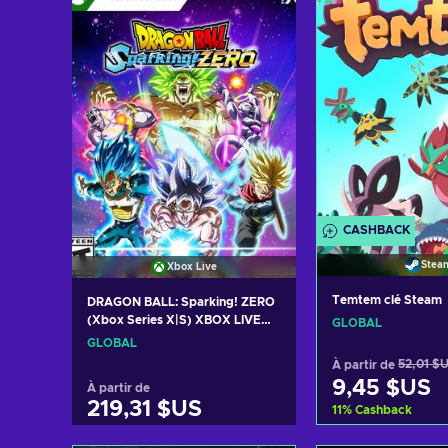
Voir les offres
Voir les o
CASHBACK
Stea
Xbox Live
Temtem clé Steam
DRAGON BALL: Sparking! ZERO
(Xbox Series X|S) XBOX LIVE
GLOBAL
Key GLOBAL
GLOBAL
À partir de
52,01 $
9,45 $US
À partir de
219,31 $US
11
%
Cashback