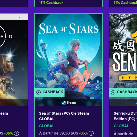
11
%
Cashback
11
%
Cashbac
panier
Ajouter au panier
Ajout
ffres
Voir les offres
Voir
CASHBACK
CASHBAC
m
Steam
Steam
Sea of Stars (PC) Clé Steam
Sengoku Dyna
GLOBAL
Edition (PC
GLOBAL
GLOBAL
US
-36%
À partir de
39,30 $US
-85%
À partir de