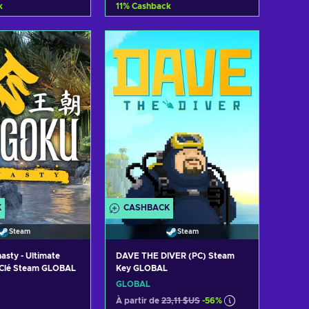
k
11
%
Cashback
er au panier
Ajouter au panier
 les offres
Voir les offres
K
CASHBACK
Steam
Steam
sty - Ultimate
DAVE THE DIVER (PC) Steam
) Clé Steam GLOBAL
Key GLOBAL
GLOBAL
À partir de
23,11 $US
-56%