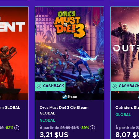
panier
Ajouter au panier
ffres
Voir les offres
CASHBACK
CASHBAC
m
Steam
eam GLOBAL
Orcs Must Die! 3 Clé Steam
Outriders S
GLOBAL
GLOBAL
GLOBAL
US
-82%
À partir de
28,89 $US
-89%
À partir de
2
3,21 $US
8,07 $