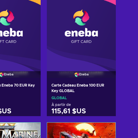
Eneba
Eneba
u Eneba 70 EUR Key
Carte Cadeau Eneba 100 EUR
Key GLOBAL
GLOBAL
À partir de
$US
115,61 $US
er au panier
Ajouter au panier
 les offres
Voir les offres