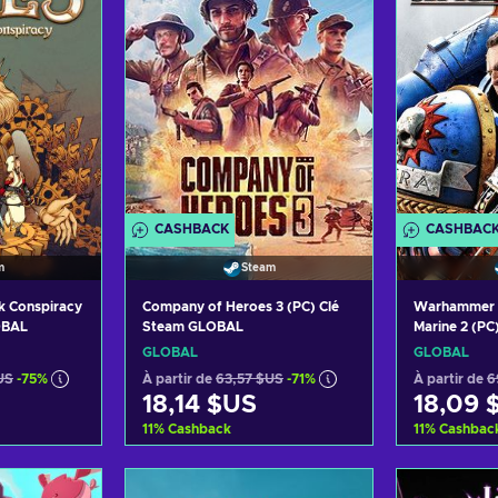
CASHBACK
CASHBAC
m
Steam
rk Conspiracy
Company of Heroes 3 (PC) Clé
Warhammer 
OBAL
Steam GLOBAL
Marine 2 (PC
GLOBAL
GLOBAL
GLOBAL
US
-75%
À partir de
63,57 $US
-71%
À partir de
6
18,14 $US
18,09 
11
%
Cashback
11
%
Cashbac
panier
Ajouter au panier
Ajout