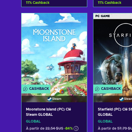
11
%
Cashback
11
%
Cashback
Ajouter au panier
Ajouter au 
Voir les offres
Voir les o
CASHBACK
CASHBACK
Steam
Stea
Moonstone Island (PC) Clé
Starfield (PC) Clé 
Steam GLOBAL
GLOBAL
GLOBAL
GLOBAL
À partir de
22,54 $US
-84%
À partir de
57,79 $