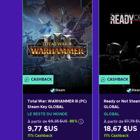
Ajouter au 
Ajouter au panier
Voir les o
Voir les offres
CASHBACK
CASHBACK
Steam
Stea
Total War: WARHAMMER III (PC)
Ready or Not Steam
Steam Key GLOBAL
GLOBAL
LE RESTE DU MONDE
GLOBAL
À partir de
69,35 $US
-86%
À partir de
57,79 $
9,77 $US
18,67 $US
11
%
Cashback
11
%
Cashback