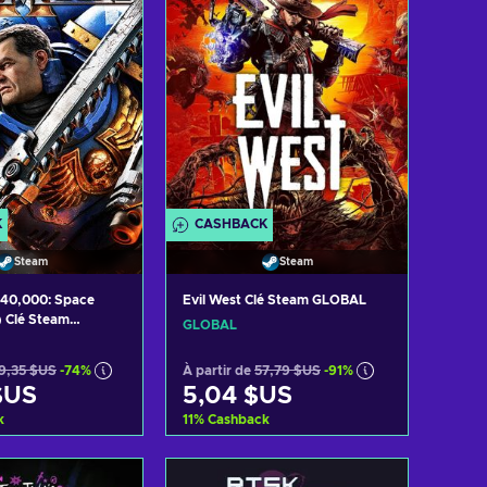
K
CASHBACK
Steam
Steam
40,000: Space
Evil West Clé Steam GLOBAL
) Clé Steam
GLOBAL
9,35 $US
-74%
À partir de
57,79 $US
-91%
$US
5,04 $US
k
11
%
Cashback
er au panier
Ajouter au panier