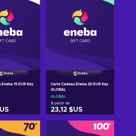
Eneba
Eneba
u Eneba 15 EUR Key
Carte Cadeau Eneba 20 EUR Key
GLOBAL
GLOBAL
À partir de
$US
23,12 $US
er au panier
Ajouter au panier
 les offres
Voir les offres