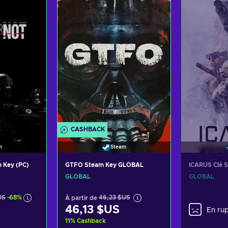
panier
Ajouter au panier
Ajout
ffres
Voir les offres
Voir
CASHBACK
m
Steam
 Key (PC)
GTFO Steam Key GLOBAL
ICARUS Clé 
GLOBAL
GLOBAL
US
-68%
À partir de
46,23 $US
46,13 $US
En rup
11
%
Cashback