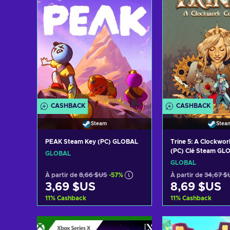
CASHBACK
CASHBACK
Steam
Stea
PEAK Steam Key (PC) GLOBAL
Trine 5: A Clockwo
(PC) Clé Steam GL
GLOBAL
GLOBAL
À partir de
8,66 $US
-57%
À partir de
34,67 $
3,69 $US
8,69 $US
11
%
Cashback
11
%
Cashback
Ajouter au panier
Ajouter au 