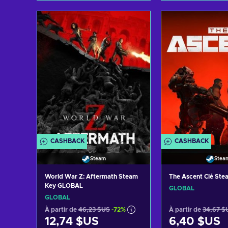
Ajouter au panier
Ajouter au 
Voir les offres
Voir les o
CASHBACK
CASHBACK
Steam
Stea
World War Z: Aftermath Steam
The Ascent Clé St
Key GLOBAL
GLOBAL
GLOBAL
À partir de
46,23 $US
-72%
À partir de
34,67 $
12,74 $US
6,40 $US