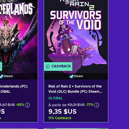
 les offres
Voir les offres
K
CASHBACK
Steam
Steam
Wonderlands (PC)
Risk of Rain 2 + Survivors of the
GLOBAL
Void (DLC) Bundle (PC) Steam
Key GLOBAL
GLOBAL
4,67 $US
-95%
À partir de
40,21 $US
-77%
US
9,35 $US
k
11
%
Cashback