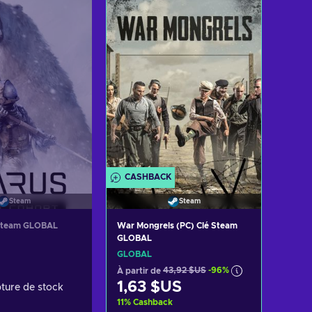
er au panier
Ajouter au panier
 les offres
Voir les offres
CASHBACK
Steam
Steam
War Mongrels (PC) Clé Steam
Steam GLOBAL
GLOBAL
GLOBAL
À partir de
43,92 $US
-96%
1,63 $US
ture de stock
11
%
Cashback