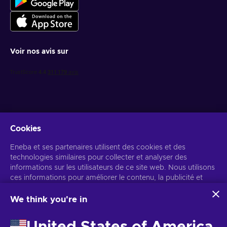
Voir nos avis sur
Cookies
Recevez des offres de jeux personnalisées
Eneba et ses partenaires utilisent des cookies et des
technologies similaires pour collecter et analyser des
S’abonner
informations sur les utilisateurs de ce site web. Nous utilisons
Vous pouvez vous désabonner à tout moment. Consultez
ces informations pour améliorer le contenu, la publicité et
l'avis de
confidentialité
pour plus d'informations.
d'autres services du site. Vos données personnelles peuvent
également être utilisées pour personnaliser les annonces.
We think you're in
En cliquant sur « Accepter tout », vous consentez à
Français
USD
l'utilisation de ces technologies par Eneba et ses partenaires.
United States of America