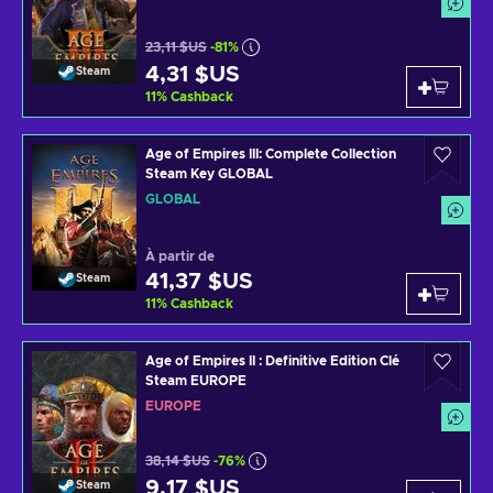
23,11 $US
-81%
4,31 $US
Steam
11
%
Cashback
Age of Empires III: Complete Collection
Steam Key GLOBAL
GLOBAL
À partir de
41,37 $US
Steam
11
%
Cashback
Age of Empires II : Definitive Edition Clé
Steam EUROPE
EUROPE
38,14 $US
-76%
9,17 $US
Steam