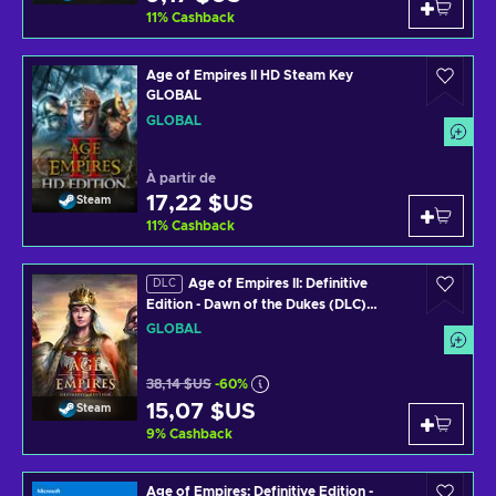
11
%
Cashback
Age of Empires II HD Steam Key
GLOBAL
GLOBAL
À partir de
17,22 $US
Steam
11
%
Cashback
Age of Empires II: Definitive
DLC
Edition - Dawn of the Dukes (DLC)
Steam Key GLOBAL
GLOBAL
38,14 $US
-60%
15,07 $US
Steam
9
%
Cashback
Age of Empires: Definitive Edition -