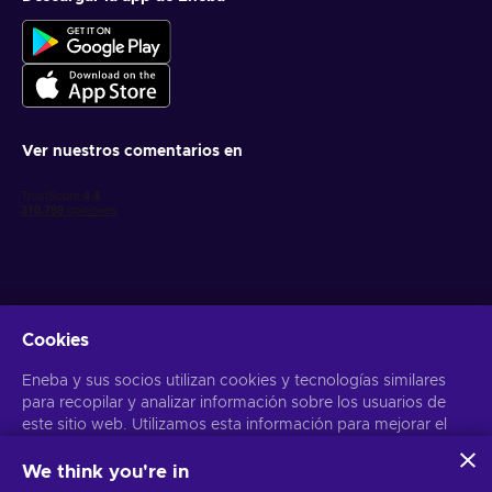
Ver nuestros comentarios en
Cookies
Obtén ofertas personalizadas de videojuegos
Eneba y sus socios utilizan cookies y tecnologías similares
Suscribirse
para recopilar y analizar información sobre los usuarios de
este sitio web. Utilizamos esta información para mejorar el
Puedes darte de baja en cualquier momento. Visita el apartado
Aviso
de Privacidad
para más información
contenido, la publicidad y otros servicios del sitio. Tus datos
personales también pueden emplearse para personalizar los
We think you're in
anuncios que ves.