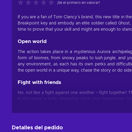
¡Sé el primero en valorar!
If you are a fan of Tom Clancy’s brand, this new title in 
Breakpoint key and embody an elite soldier called Ghost, 
time to prove that your skill and might are enough to stan
Open world
The action takes place in a mysterious Aurora archipelago
form of biomes, from snowy peaks to lush jungle, and you
any environment, as each has its own perks and difficul
the open world in a unique way, chase the story or do side
Fight with friends
No, not like a fight against one another – fight together!
in the game is fairly innovative since your teammates (u
when you least expect it, but most need it! There are se
little hidden camps behind enemy lines that serve as a 
experience the convenience of Bivouac where you can r
the rogue Ghosts. Another important element is the car
Detalles del pedido
they can be taken care of!