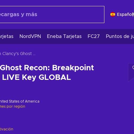
Español
rjetas
NordVPN
Eneba Tarjetas
FC27
Puntos de j
Tom Clancy's Ghost Recon: Breakpoint (Uncut) XBOX LIVE Key GLOBAL
Ghost Recon: Breakpoint
 LIVE Key GLOBAL
nited States of America
ones por región
tivación