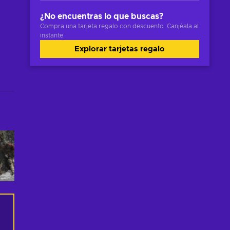
¿No encuentras lo que buscas?
Compra una tarjeta regalo con descuento. Canjéala al
instante.
Explorar tarjetas regalo