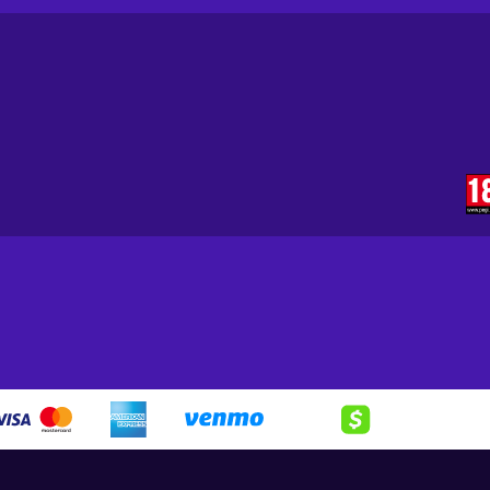
ir Ghost in the forefront. With an established injury system, yo
emy head-on. The wounds can slow the brave soldier down, impa
Clancy's Ghost Recon: Breakpoint key and delve into a fight wi
ill stumble when braving the snowy terrain, you will be slow whi
dings in a smart way!