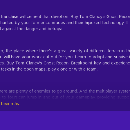
the franchise will cement that devotion. Buy Tom Clancy's Ghost Reco
hunted by your former comrades and their hijacked technology. It 
d against the danger and betrayal.
, the place where there’s a great variety of different terrain in t
 will have your work cut out for you. Learn to adapt and survive 
ties. Buy Tom Clancy's Ghost Recon: Breakpoint key and experien
 tasks in the open maps, play alone or with a team.
 There are plenty of enemies to go around. And the multiplayer syst
p to four) can jump in and out of your gameplay, providing suppo
veral features that also center around team play. One of them bei
Leer más
temporary refuge. Buy Tom Clancy's Ghost Recon: Breakpoint key a
ecuperate, re-arm and maybe even change a class to better comb
ry option – grab your hurt teammate and get them to safety, whe