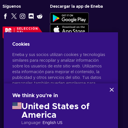
Síguenos
Descargar la app de Eneba
SELECCIÓN
DEL
EDITOR
Cookies
Eneba y sus socios utilizan cookies y tecnologías
similares para recopilar y analizar información
sobre los usuarios de este sitio web. Utilizamos
esta información para mejorar el contenido, la
publicidad y otros servicios del sitio. Tus datos
personales también pueden emplearse para
personalizar los anuncios que ves.
Al hacer clic en «Aceptar todo», das tu
We think you're in
consentimiento para que Eneba y sus socios
United States of
utilicen estas tecnologías. Puedes ajustar tu
consentimiento haciendo clic en «Personalizar»
America
Español
USD
. Para obtener más información sobre cómo
Language
:
English US
Google utiliza tus datos, consulta la
Seguridad y