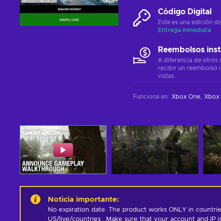
Código Digital
Esta es una edición di
Entrega inmediata
Reembolsos ins
A diferencia de otros
recibir un reembolso 
vistas.
Funciona en
:
Xbox One
Xbox 
Noticia importante
:
No expiration date. The product works ONLY in countrie
US/live/countries . Make sure that your account and IP 