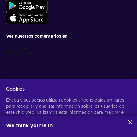
Ver nuestros comentarios en
Cookies
Obtén ofertas personalizadas de videojuegos
Eneba y sus socios utilizan cookies y tecnologías similares
Suscribirse
para recopilar y analizar información sobre los usuarios de
este sitio web. Utilizamos esta información para mejorar el
Puedes darte de baja en cualquier momento. Visita el apartado
Aviso
de Privacidad
para más información
contenido, la publicidad y otros servicios del sitio. Tus datos
personales también pueden emplearse para personalizar los
We think you're in
anuncios que ves.
Español
USD