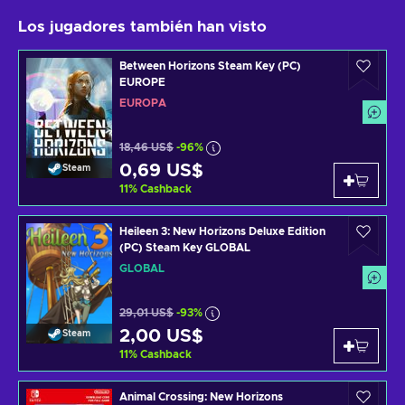
Los jugadores también han visto
Between Horizons Steam Key (PC)
EUROPE
EUROPA
18,46 US$
-96%
0,69 US$
Steam
11
%
Cashback
Heileen 3: New Horizons Deluxe Edition
(PC) Steam Key GLOBAL
GLOBAL
29,01 US$
-93%
2,00 US$
Steam
11
%
Cashback
Animal Crossing: New Horizons