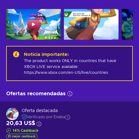
Noticia importante
:
The product works ONLY in countries that have 
XBOX LIVE service available: 
https://www.xbox.com/en-US/live/countries
Ofertas recomendadas
Oferta destacada
Verificado por Eneba
20,63 US$
14
%
Cashback
El mejor cashback