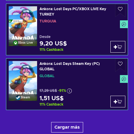
Ankora: Lost Days PC/XBOX LIVE Key
TURKEY
TURQUÍA
Desde
9,20 US$
Xbox Live
11
%
Cashback
Ankora: Lost Days Steam Key (PC)
GLOBAL
GLOBAL
17,29 US$
-91%
1,51 US$
Steam
11
%
Cashback
Cargar más