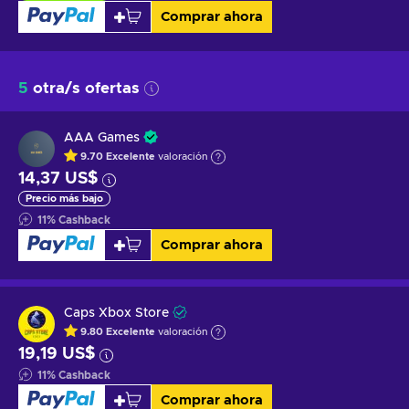
Comprar ahora
5
otra/s ofertas
AAA Games
9.70
Excelente
valoración
14,37 US$
Precio más bajo
11
%
Cashback
Comprar ahora
Caps Xbox Store
9.80
Excelente
valoración
19,19 US$
11
%
Cashback
Comprar ahora