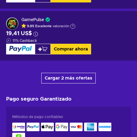
GamePulse
9.85
Excelente
valoración
19,41 US$
11
%
Cashback
Comprar ahora
Cargar 2 más ofertas
Pago seguro
Garantizado
Métodos de pago confiables