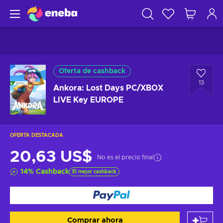
Oferta de cashback
13
Ankora: Lost Days PC/XBOX
LIVE Key EUROPE
OFERTA DESTACADA
20,63 US$
No es el precio final
14
%
Cashback
El mejor cashback
Comprar ahora