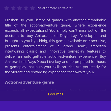
¡Sé el primero en valorar!
Freshen up your library of games with another remarkable
title of the action-adventure genre, where experience
exceeds all expectations! You simply can’t miss out on the
decision to buy Ankora: Lost Days key. Developed and
brought to you by Chibig, this game, available on Xbox Live,
presents entertainment of a grand scale, smoothly
intertwining classic and innovative gameplay features to
deliver an unforgettable action-adventure experience. Buy
Ankora: Lost Days Xbox Live key and be prepared for hours
of gameplay that puts your skills on trial! Are you ready for
the vibrant and rewarding experience that awaits you?
Action-adventure genre
Try yourself out in a mix of elements from both action and
Leer más
adventure game genres. Ankora: Lost Days Xbox Live key
can provide you with a compelling storyline in which you’ll
have to face physical and conceptual challenges. You’ll be