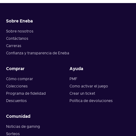
livestock, and improve your farm;
Relaxing – You can relieve some stress as you complete
in-game tasks;
Sobre Eneba
RPG – You take the role of the protagonist, hone your
skills, and face various challenges to complete missions;
Sobre nosotros
Survival – You have to manage resources and fight against
Contáctanos
foes & the environment to survive;
Carreras
Visual novel – You interact with the world and the various
Confianza y transparencia de Eneba
colourful characters around them, and dive deeper into their
stories;
Comprar
Ayuda
Cheap Ankora: Lost Days key price.
Cómo comprar
PMF
Colecciones
Como activar el juego
Programa de fidelidad
Crear un ticket
Descuentos
Política de devoluciones
Comunidad
Noticias de gaming
Sorteos