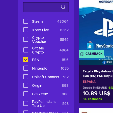
Steam
43064
Xbox Live
11362
Crypto
5549
Voucher
Gift Me
4964
Crypto
CASHBACK
PSN
1516
PSN
Nintendo
1035
Tarjeta Playstation
EUR (ES) PSN Key 
Ubisoft Connect
912
ESPAÑA
Origin
898
Desde
11,53 US$
-6
10,89 US$
GOG.com
888
5
%
Cashback
PayPal Instant
593
Top Up
Añadir al c