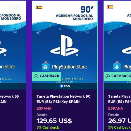
arrito
Añadir al carrito
Añadi
tas
Ver ofertas
Ver
CASHBACK
CASHBACK
PSN
 Network 55
Tarjeta Playstation Network 90
Tarjeta Plays
PAIN
EUR (ES) PSN Key SPAIN
EUR (ES) PS
ESPAÑA
ESPAÑA
Desde
Desde
129,65 US$
26,97 
5
%
Cashback
5
%
Cashback