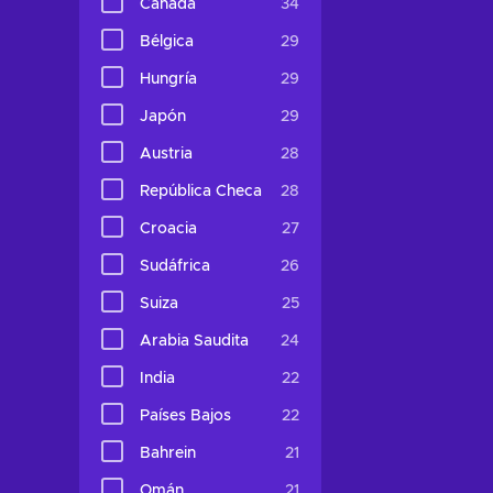
Canadá
34
Bélgica
29
Hungría
29
Japón
29
Austria
28
República Checa
28
Croacia
27
Sudáfrica
26
Suiza
25
Arabia Saudita
24
India
22
Países Bajos
22
Bahrein
21
Omán
21