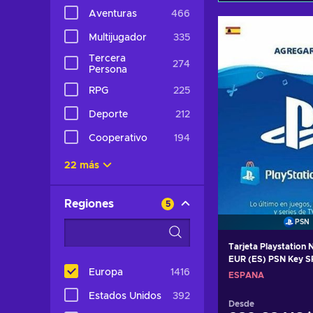
Aventuras
466
Añadir al c
Multijugador
335
Ver ofer
Tercera
274
Persona
RPG
225
Deporte
212
Cooperativo
194
22 más
Regiones
5
PSN
Tarjeta Playstation
EUR (ES) PSN Key S
Europa
1416
ESPAÑA
Estados Unidos
392
Desde