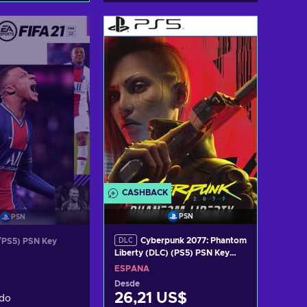
r al carrito
Añadir al carrito
 ofertas
Ver ofertas
CASHBACK
PSN
PSN
Cyberpunk 2077: Phantom
/PS5) PSN Key
DLC
Liberty (DLC) (PS5) PSN Key
SPAIN
ESPAÑA
Desde
26,21 US$
do