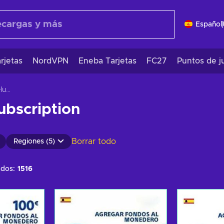
Español
rjetas
NordVPN
Eneba Tarjetas
FC27
Puntos de j
Playstation Plus Deluxe
ubscription
Borrar todo
Regiones (5)
ados:
1516