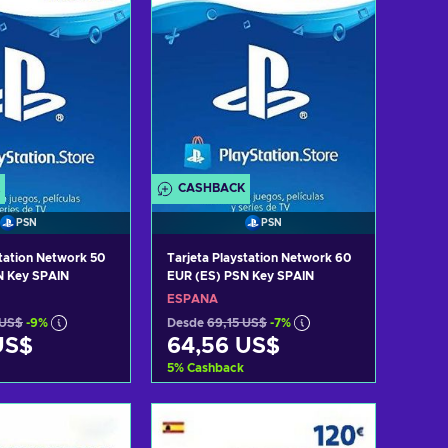
CASHBACK
PSN
PSN
station Network 50
Tarjeta Playstation Network 60
N Key SPAIN
EUR (ES) PSN Key SPAIN
ESPAÑA
 US$
-9%
Desde
69,15 US$
-7%
US$
64,56 US$
5
%
Cashback
r al carrito
Añadir al carrito
 ofertas
Ver ofertas