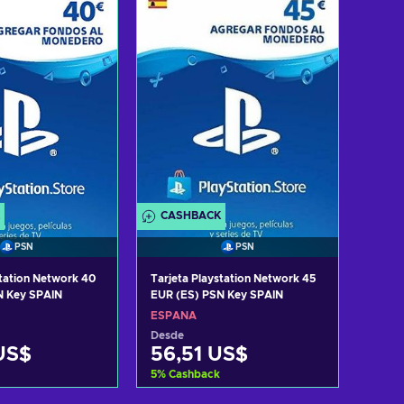
 ofertas
Ver ofertas
CASHBACK
PSN
PSN
station Network 40
Tarjeta Playstation Network 45
N Key SPAIN
EUR (ES) PSN Key SPAIN
ESPAÑA
Desde
US$
56,51 US$
5
%
Cashback