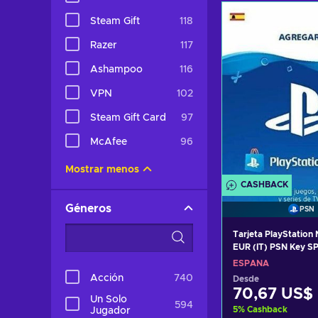
Añadir al c
Steam Gift
118
Ver ofer
Razer
117
Ashampoo
116
VPN
102
Steam Gift Card
97
McAfee
96
Mostrar menos
CASHBACK
Géneros
PSN
Tarjeta PlayStation
EUR (IT) PSN Key S
ESPAÑA
Acción
740
Desde
70,67 US$
Un Solo
594
5
%
Cashback
Jugador