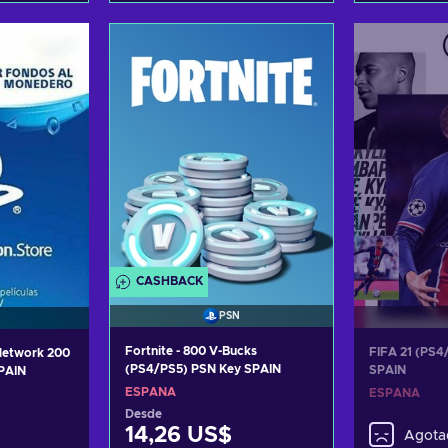
arrito
Añadir al carrito
Añadi
tas
Ver ofertas
Ver
CASHBACK
PSN
Fortnite - 800 V-Bucks
FIFA 21 (PS4
 Network 200
(PS4/PS5) PSN Key SPAIN
SPAIN
PAIN
ESPAÑA
ESPAÑA
Desde
14,26 US$
Agota