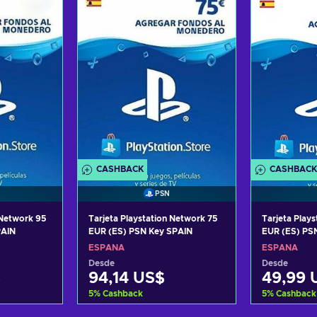
tas
Ver ofertas
Ver
CASHBACK
CASHBACK
PSN
 Network 95
Tarjeta Playstation Network 75
Tarjeta Play
PAIN
EUR (ES) PSN Key SPAIN
EUR (ES) PS
ESPAÑA
ESPAÑA
Desde
Desde
$
94,14 US$
49,99 
5
%
Cashback
5
%
Cashback