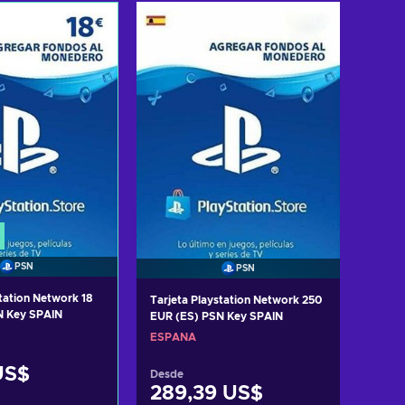
r al carrito
Añadir al carrito
 ofertas
Ver ofertas
PSN
PSN
tation Network 18
Tarjeta Playstation Network 250
N Key SPAIN
EUR (ES) PSN Key SPAIN
ESPAÑA
US$
Desde
289,39 US$