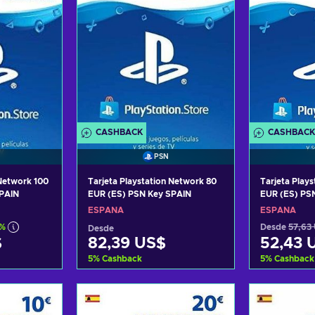
CASHBACK
CASHBACK
PSN
 Network 100
Tarjeta Playstation Network 80
Tarjeta Play
SPAIN
EUR (ES) PSN Key SPAIN
EUR (ES) PS
ESPAÑA
ESPAÑA
9%
Desde
57,63
Desde
$
82,39 US$
52,43 
5
%
Cashback
5
%
Cashback
arrito
Añadir al carrito
Añadi
tas
Ver ofertas
Ver