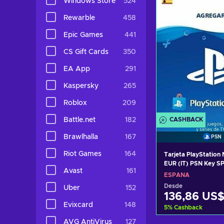
Windows Store
524
Ver ofer
Rewarble
458
Epic Games
441
CS Gift Cards
350
EA App
291
Kaspersky
265
Roblox
209
CASHBACK
Battle.net
182
Brawlhalla
167
PSN
Riot Games
164
Tarjeta PlayStation
EUR (IT) PSN Key S
Avast
161
ESPAÑA
Desde
Uber
152
136,86 US
Evixcard
148
5
%
Cashback
AVG AntiVirus
127