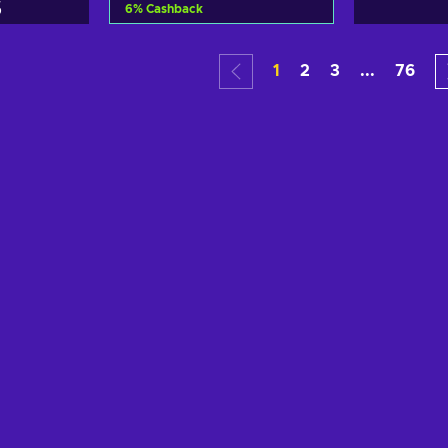
$
6
%
Cashback
Añadir al carrito
arrito
1
2
3
...
76
Ver ofertas
tas