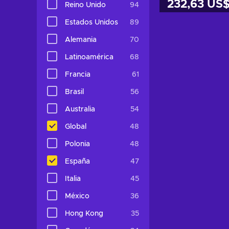
232,63 US
Reino Unido
94
Estados Unidos
89
Añadir al c
Alemania
70
Ver ofer
Latinoamérica
68
Francia
61
Brasil
56
Australia
54
Global
48
Polonia
48
España
47
Italia
45
México
36
Hong Kong
35