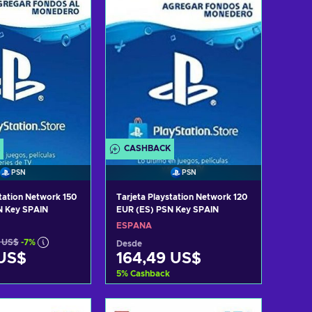
CASHBACK
PSN
PSN
station Network 150
Tarjeta Playstation Network 120
N Key SPAIN
EUR (ES) PSN Key SPAIN
ESPAÑA
8 US$
-7%
Desde
 US$
164,49 US$
5
%
Cashback
r al carrito
Añadir al carrito