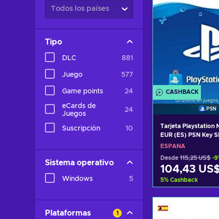
Todos los países
Tipo
DLC
881
Juego
577
Game points
24
CASHBACK
eCards de
24
PSN
Juegos
Tarjeta Playstation
Suscripción
10
EUR (ES) PSN Key 
ESPAÑA
Desde
115,25 US$
-
Sistema operativo
104,43 US
Windows
5
5
%
Cashback
Añadir al c
Plataformas
1
Ver ofer