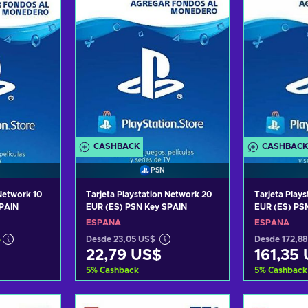
CASHBACK
CASHBACK
PSN
 Network 10
Tarjeta Playstation Network 20
Tarjeta Play
SPAIN
EUR (ES) PSN Key SPAIN
EUR (ES) PS
ESPAÑA
ESPAÑA
%
Desde
23,05 US$
Desde
172,8
22,79 US$
161,35
5
%
Cashback
5
%
Cashback
arrito
Añadir al carrito
Añadi