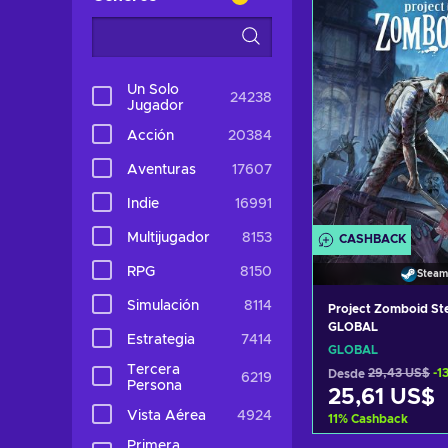
Ver ofer
Un Solo
24238
Jugador
Acción
20384
Aventuras
17607
Indie
16991
Multijugador
8153
CASHBACK
RPG
8150
Steam
Simulación
8114
Project Zomboid St
GLOBAL
Estrategia
7414
GLOBAL
Tercera
Desde
29,43 US$
-1
6219
Persona
25,61 US$
Vista Aérea
4924
11
%
Cashback
Primera