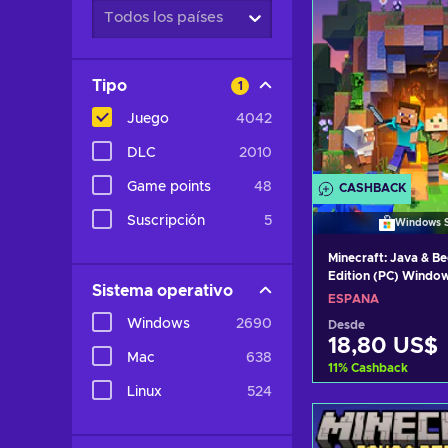
Todos los países
Tipo
1
Juego
4042
DLC
2010
Game points
48
CASHBACK
Suscripción
5
Windows S
Minecraft: Java & B
Edition (PC) Windo
Sistema operativo
SPAIN
ESPAÑA
Windows
2690
Desde
18,80 US$
Mac
638
11
%
Cashback
Linux
524
Añadir al c
Ver ofer