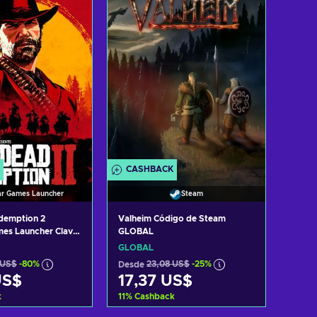
 ofertas
Ver ofertas
CASHBACK
ar Games Launcher
Steam
demption 2
Valheim Código de Steam
es Launcher Clave
GLOBAL
GLOBAL
 US$
-80%
Desde
23,08 US$
-25%
US$
17,37 US$
k
11
%
Cashback