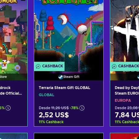
CASHBACK
CASHBACK
tore
Steam Gift
edrock
Terraria Steam Gift GLOBAL
Dead by Dayl
de Official
Steam EURO
GLOBAL
EUROPA
6%
Desde
11,26 US$
-78%
Desde
23,08
2,52 US$
7,84 U
11
%
Cashback
11
%
Cashbac
arrito
Añadir al carrito
Añadi