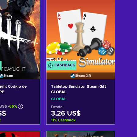
CASHBACK
Steam
Steam Gift
ight Código de
Tabletop Simulator Steam Gift
PE
GLOBAL
GLOBAL
 US$
-66%
Desde
S$
3,26 US$
k
11
%
Cashback
r al carrito
Añadir al carrito