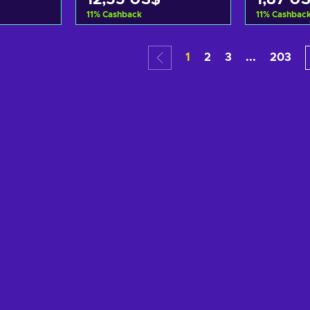
11
%
Cashback
11
%
Cashbac
arrito
Añadir al carrito
Añadi
1
2
3
...
203
tas
Ver ofertas
Ver