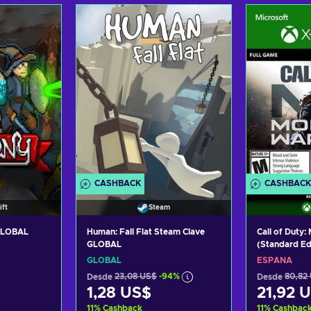
arrito
Añadir al carrito
Añadi
tas
Ver ofertas
Ver
CASHBACK
CASHBACK
ift
Steam
 GLOBAL
Human: Fall Flat Steam Clave
Call of Duty
GLOBAL
(Standard Ed
XBOX LIVE S
GLOBAL
ESPAÑA
Desde
23,08 US$
-94%
Desde
80,82
1,28 US$
21,92 
11
%
Cashback
11
%
Cashbac