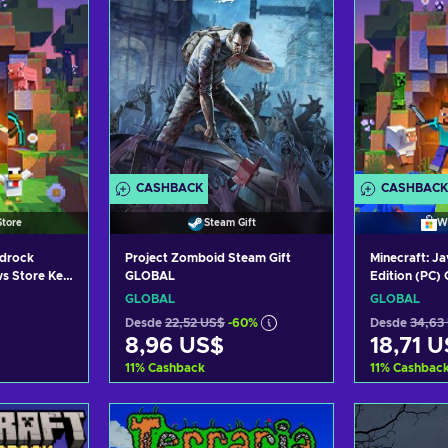
CASHBACK
CASHBACK
tore
Steam Gift
W
edrock
Project Zomboid Steam Gift
Minecraft: J
ws Store Key
GLOBAL
Edition (PC) 
GLOBAL
GLOBAL
GLOBAL
Desde
22,52 US$
-60%
Desde
34,63
8,96 US$
18,71 
11
%
Cashback
11
%
Cashbac
arrito
Añadir al carrito
Añadi
tas
Ver ofertas
Ver