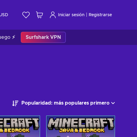
|
USD
Iniciar sesión
Registrarse
uego ⚡
Surfshark VPN
Popularidad: más populares primero