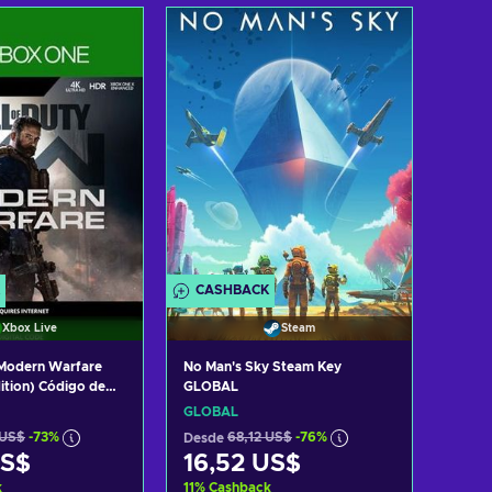
r al carrito
Añadir al carrito
 ofertas
Ver ofertas
CASHBACK
Xbox Live
Steam
: Modern Warfare
No Man's Sky Steam Key
ition) Código de
GLOBAL
PAIN
GLOBAL
 US$
-73%
Desde
68,12 US$
-76%
US$
16,52 US$
k
11
%
Cashback