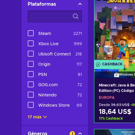
Plataformas
Steam
2271
Xbox Live
999
Ubisoft Connect
218
Origin
117
CASHBACK
PSN
81
Windows S
GOG.com
72
Minecraft: Java & B
Edition (PC) Código 
Nintendo
72
website EUROPE
EUROPA
Desde
34,63 US$
-4
Windows Store
69
18,64 US$
17 más
11
%
Cashback
Añadir al c
Géneros
1