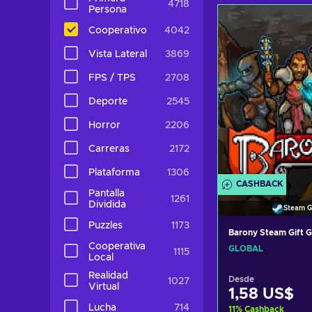
4718
Añadir al c
Persona
Cooperativo
4042
Ver ofer
Vista Lateral
3869
FPS / TPS
2708
Deporte
2545
Horror
2206
Carreras
2172
Plataforma
1306
CASHBACK
Pantalla
1261
Dividida
Steam G
Puzzles
1173
Barony Steam Gift
Cooperativa
GLOBAL
1115
Local
Realidad
Desde
1027
Virtual
1,58 US$
Lucha
714
11
%
Cashback