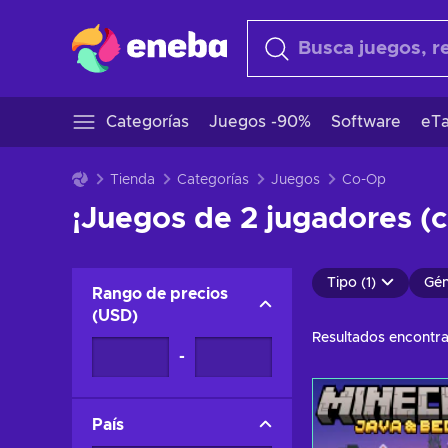
Categorías
Juegos -90%
Software
eTa
Tienda
Categorías
Juegos
Co-Op
¡Juegos de 2 jugadores (c
Tipo (1)
Gén
Rango de precios
(
USD
)
Resultados encontr
-
País