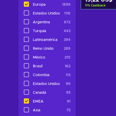
Europa
1899
11
%
Cashback
Estados Unidos
1116
Añadir al c
Argentina
672
Ver ofer
Turquía
443
Latinoamérica
394
Reino Unido
289
México
210
Brasil
162
Colombia
113
Estados Unidos
99
Canadá
95
EMEA
91
Asia
75