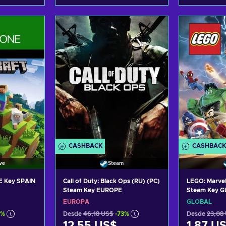
arrito
Añadir al carrito
Añadi
tas
Ver ofertas
Ver
CASHBACK
CASHBACK
ve
Steam
E Key SPAIN
Call of Duty: Black Ops (RU) (PC)
LEGO: Marvel
Steam Key EUROPE
Steam Key 
EUROPA
GLOBAL
7%
Desde
46,18 US$
-73%
Desde
23,08
12,55 US$
1,87 U