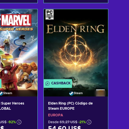
r al carrito
Añadir al carrito
 ofertas
Ver ofertas
CASHBACK
Steam
Steam
 Super Heroes
Elden Ring (PC) Código de
GLOBAL
Steam EUROPE
EUROPA
 US$
-92%
Desde
69,27 US$
-21%
S$
54,60 US$