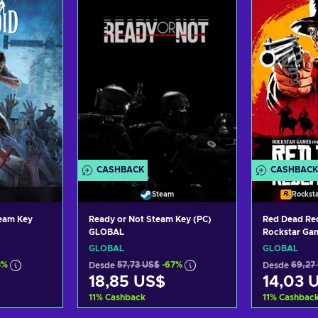
tas
Ver ofertas
Ver
CASHBACK
CASHBACK
Steam
Rockst
eam Key
Ready or Not Steam Key (PC)
Red Dead Re
GLOBAL
Rockstar Gam
GLOBAL
GLOBAL
GLOBAL
3%
Desde
57,73 US$
-67%
Desde
69,27
18,85 US$
14,03 
11
%
Cashback
11
%
Cashbac