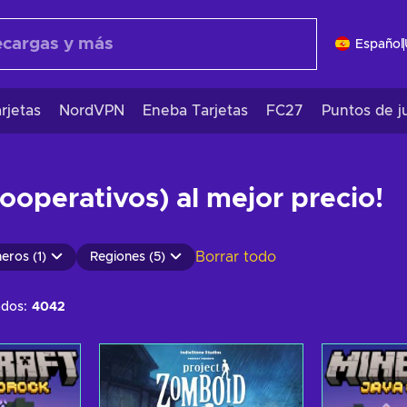
Español
rjetas
NordVPN
Eneba Tarjetas
FC27
Puntos de j
ooperativos) al mejor precio!
Borrar todo
eros (1)
Regiones (5)
ados:
4042