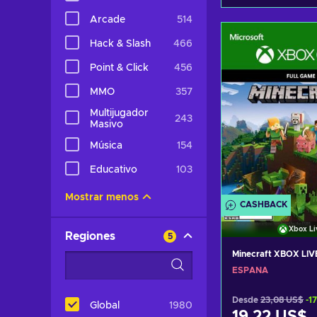
Arcade
514
Añadir al c
Hack & Slash
466
Ver ofer
Point & Click
456
MMO
357
Multijugador
243
Masivo
Música
154
Educativo
103
Mostrar menos
CASHBACK
Xbox Li
Regiones
5
Minecraft XBOX LIV
ESPAÑA
Desde
23,08 US$
-1
Global
1980
19,22 US$