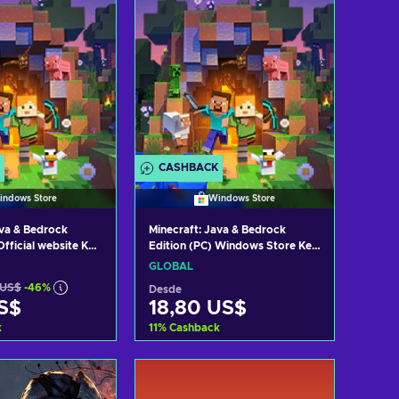
CASHBACK
indows Store
Windows Store
ava & Bedrock
Minecraft: Java & Bedrock
Official website Key
Edition (PC) Windows Store Key
GLOBAL
GLOBAL
 US$
-46%
Desde
US$
18,80 US$
k
11
%
Cashback
r al carrito
Añadir al carrito
 ofertas
Ver ofertas