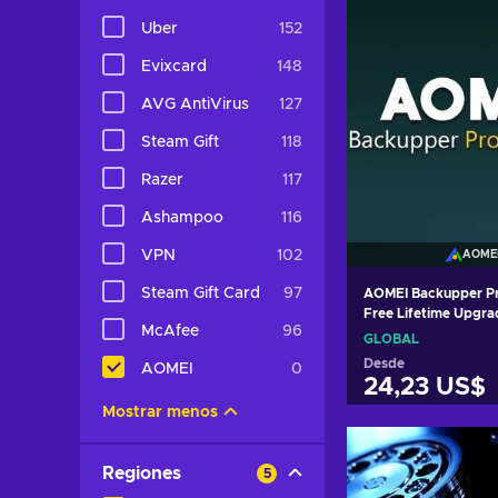
Uber
152
Evixcard
148
AVG AntiVirus
127
Steam Gift
118
Razer
117
Ashampoo
116
VPN
102
AOME
Steam Gift Card
97
AOMEI Backupper Pr
Free Lifetime Upgra
McAfee
96
Devices Lifetime K
GLOBAL
Desde
AOMEI
0
24,23 US$
Mostrar menos
Añadir al c
Regiones
5
Ver ofer