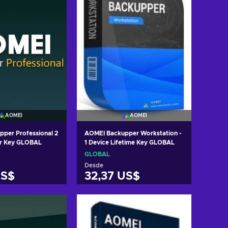
AOMEI
AOMEI
per Professional 2
AOMEI Backupper Workstation -
ar Key GLOBAL
1 Device Lifetime Key GLOBAL
GLOBAL
Desde
US$
32,37 US$
r al carrito
Añadir al carrito
 ofertas
Ver ofertas