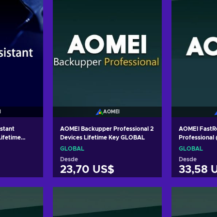
I
AOMEI
stant
AOMEI Backupper Professional 2
AOMEI FastR
Lifetime
Devices Lifetime Key GLOBAL
Professional
ifetime Key
Lifetime) Ke
GLOBAL
GLOBAL
Desde
Desde
23,70 US$
33,58 
arrito
Añadir al carrito
Añadi
tas
Ver ofertas
Ver