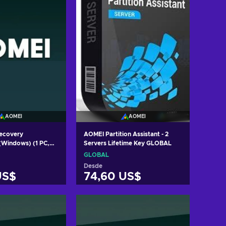
AOMEI
AOMEI
ecovery
AOMEI Partition Assistant - 2
 (Windows) (1 PC,
Servers Lifetime Key GLOBAL
y GLOBAL
GLOBAL
Desde
US$
74,60 US$
r al carrito
Añadir al carrito
 ofertas
Ver ofertas