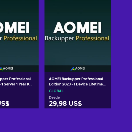
AOMEI
AOMEI
per Professional
AOMEI Backupper Professional
- 1 Server 1 Year Key
Edition 2023 - 1 Device Lifetime
Key GLOBAL
GLOBAL
Desde
US$
29,98 US$
r al carrito
Añadir al carrito
 ofertas
Ver ofertas