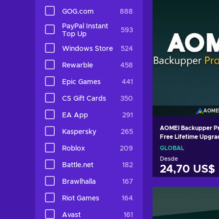
GOG.com
888
PayPal Instant
593
Top Up
Windows Store
524
Rewarble
458
Epic Games
441
CS Gift Cards
350
AOME
EA App
291
AOMEI Backupper Pr
Kaspersky
265
Free Lifetime Upgra
Lifetime Key GLOBA
Roblox
209
GLOBAL
Desde
Battle.net
182
24,70 US$
Brawlhalla
167
Añadir al c
Riot Games
164
Ver ofer
Avast
161