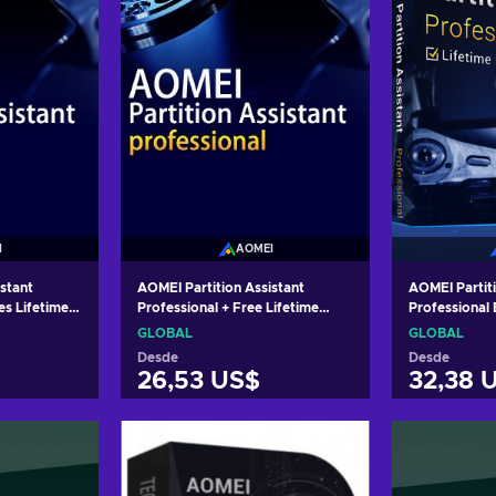
I
AOMEI
stant
AOMEI Partition Assistant
AOMEI Partiti
es Lifetime
Professional + Free Lifetime
Professional 
Upgrades 2 Devices Lifetime Key
Devices Life
GLOBAL
GLOBAL
GLOBAL
Desde
Desde
26,53 US$
32,38 
arrito
Añadir al carrito
Añadi
tas
Ver ofertas
Ver