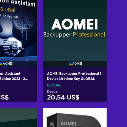
AOMEI
AOMEI
on Assistant
AOMEI Backupper Professional 1
Edition 2023 - 2
Device Lifetime Key GLOBAL
time Key GLOBAL
GLOBAL
Desde
US$
20,54 US$
r al carrito
Añadir al carrito
 ofertas
Ver ofertas