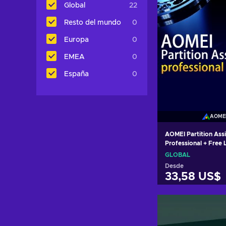
Global
22
Resto del mundo
0
Europa
0
EMEA
0
España
0
AOME
AOMEI Partition Assi
Professional + Free 
Upgrades 1 Device L
GLOBAL
GLOBAL
Desde
33,58 US$
Añadir al c
Ver ofer