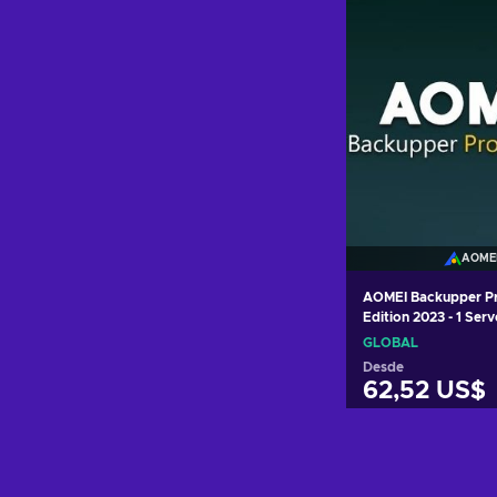
AOME
AOMEI Backupper Pr
Edition 2023 - 1 Serv
Key GLOBAL
GLOBAL
Desde
62,52 US$
Añadir al c
Ver ofer