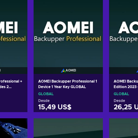
I
AOMEI
ofessional +
AOMEI Backupper Professional 1
AOMEI Backup
des 2
Device 1 Year Key GLOBAL
Edition 2023 
ey GLOBAL
GLOBAL
GLOBAL
GLOBAL
Desde
Desde
15,49 US$
26,25 
arrito
Añadir al carrito
Añadi
tas
Ver ofertas
Ver