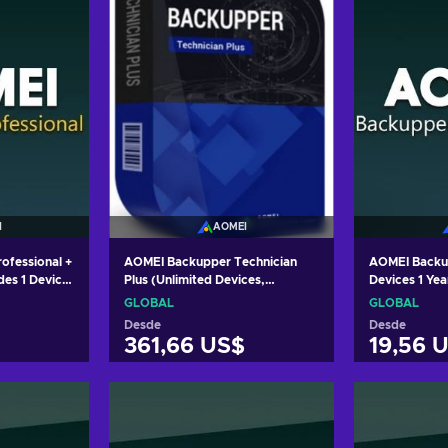
I
AOMEI
ofessional +
AOMEI Backupper Technician
AOMEI Backup
des 1 Device
Plus (Unlimited Devices,
Devices 1 Ye
L
Unlimted Server) Lifetime Key
GLOBAL
GLOBAL
GLOBAL
Desde
Desde
361,66 US$
19,56 
arrito
Añadir al carrito
Añadi
tas
Ver ofertas
Ver