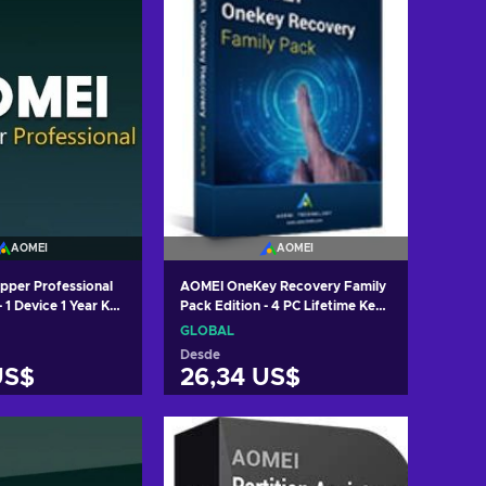
AOMEI
AOMEI
per Professional
AOMEI OneKey Recovery Family
- 1 Device 1 Year Key
Pack Edition - 4 PC Lifetime Key
GLOBAL
GLOBAL
Desde
US$
26,34 US$
r al carrito
Añadir al carrito
 ofertas
Ver ofertas