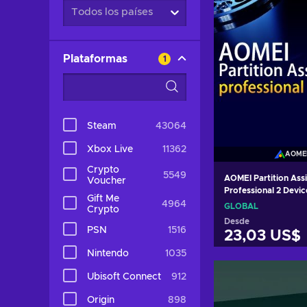
Todos los países
Plataformas
1
Steam
43064
Xbox Live
11362
AOME
Crypto
5549
AOMEI Partition Assi
Voucher
Professional 2 Devic
Gift Me
Key GLOBAL
4964
GLOBAL
Crypto
Desde
PSN
1516
23,03 US$
Nintendo
1035
Añadir al c
Ubisoft Connect
912
Ver ofer
Origin
898