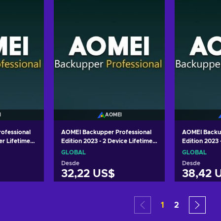
I
AOMEI
ofessional
AOMEI Backupper Professional
AOMEI Backup
er Lifetime
Edition 2023 - 2 Device Lifetime
Edition 2023 
Key GLOBAL
GLOBAL
GLOBAL
GLOBAL
Desde
Desde
32,22 US$
38,42 
arrito
Añadir al carrito
Añadi
1
2
tas
Ver ofertas
Ver