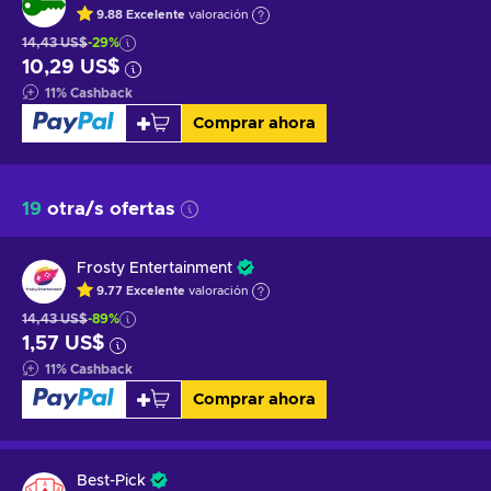
9.88
Excelente
valoración
14,43 US$
-29%
10,29 US$
11
%
Cashback
Comprar ahora
19
otra/s ofertas
Frosty Entertainment
9.77
Excelente
valoración
14,43 US$
-89%
1,57 US$
11
%
Cashback
Comprar ahora
Best-Pick