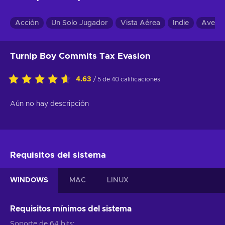
Acción
Un Solo Jugador
Vista Aérea
Indie
Aventu
Turnip Boy Commits Tax Evasion
4.63
/ 5 de 40 calificaciones
Aún no hay descripción
Requisitos del sistema
WINDOWS
MAC
LINUX
Requisitos mínimos del sistema
Soporte de 64 bits