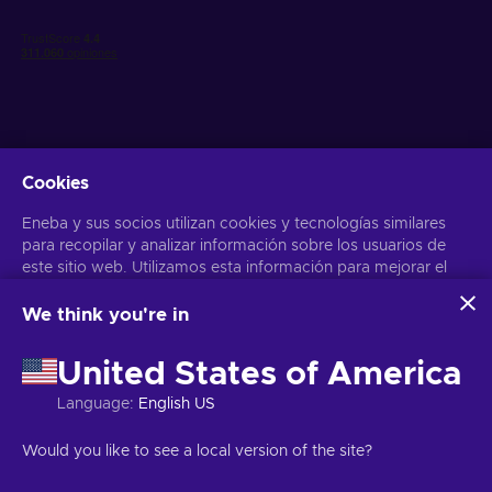
Cookies
Obtén ofertas personalizadas de videojuegos
Eneba y sus socios utilizan cookies y tecnologías similares
Suscribirse
para recopilar y analizar información sobre los usuarios de
este sitio web. Utilizamos esta información para mejorar el
Puedes darte de baja en cualquier momento. Visita el apartado
Aviso
de Privacidad
para más información
contenido, la publicidad y otros servicios del sitio. Tus datos
personales también pueden emplearse para personalizar los
We think you're in
anuncios que ves.
Español
USD
Al hacer clic en «Aceptar todo», das tu consentimiento para
United States of America
que Eneba y sus socios utilicen estas tecnologías. Puedes
ajustar tu consentimiento haciendo clic en «Personalizar»
Language
:
English US
. Para obtener más información sobre cómo Google utiliza
tus datos, consulta la
Seguridad y Privacidad de Google
Copyright © 2026 Eneba. Todos los derechos reservados.
SA “Helis
Would you like to see a local version of the site?
Business
.
play”, C/Gyneju 4-333, Vilnius, República de Lituania
Términos y
Condiciones
,
Aviso de Privacidad
,
Preferencias de las cookies
.