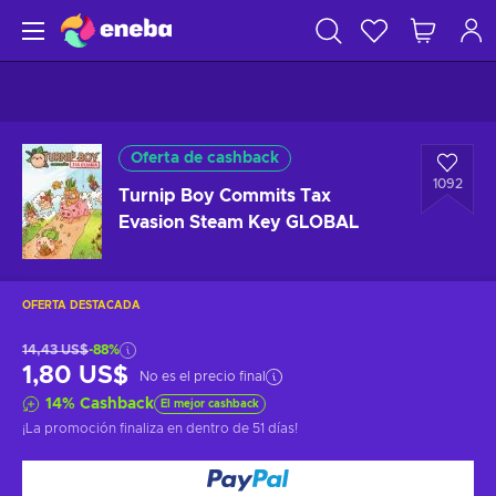
Oferta de cashback
1092
Turnip Boy Commits Tax
Evasion Steam Key GLOBAL
OFERTA DESTACADA
14,43 US$
-88%
1,80 US$
No es el precio final
14
%
Cashback
El mejor cashback
¡La promoción finaliza en
dentro de 51 días
!