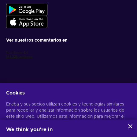
Ver nuestros comentarios en
Cookies
Obtén ofertas personalizadas de videojuegos
Eneba y sus socios utilizan cookies y tecnologías similares
Suscribirse
para recopilar y analizar información sobre los usuarios de
este sitio web. Utilizamos esta información para mejorar el
Puedes darte de baja en cualquier momento. Visita el apartado
Aviso
de Privacidad
para más información
contenido, la publicidad y otros servicios del sitio. Tus datos
personales también pueden emplearse para personalizar los
We think you're in
anuncios que ves.