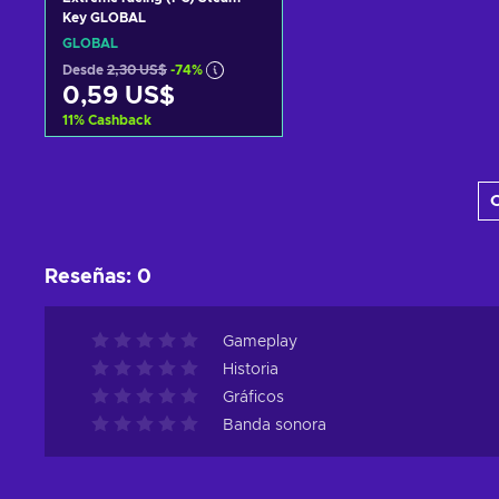
Key GLOBAL
GLOBAL
Desde
2,30 US$
-74%
0,59 US$
11
%
Cashback
Añadir al carrito
C
Ver ofertas
Reseñas
:
0
Gameplay
Historia
Gráficos
Banda sonora