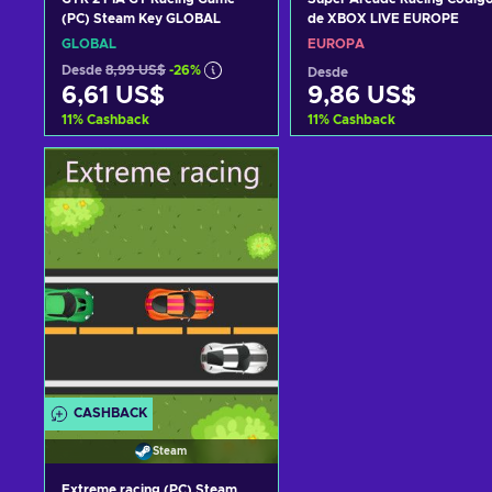
(PC) Steam Key GLOBAL
de XBOX LIVE EUROPE
GLOBAL
EUROPA
Desde
8,99 US$
-26%
Desde
6,61 US$
9,86 US$
11
%
Cashback
11
%
Cashback
Añadir al carrito
Añadir al carrito
Ver ofertas
Ver ofertas
CASHBACK
Steam
Extreme racing (PC) Steam