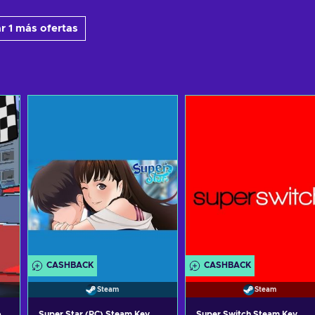
r 1 más ofertas
CASHBACK
CASHBACK
Steam
Steam
o
Super Star (PC) Steam Key
Super Switch Steam Key