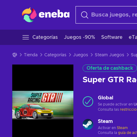
Categorías
Juegos -90%
Software
eTa
Tienda
Categorías
Juegos
Steam Juegos
Oferta de cashback
Super GTR Ra
Global
Se puede activar en
U
Consulta las
restricci
Steam
Activar en
Steam
Consulta la
guía de ac