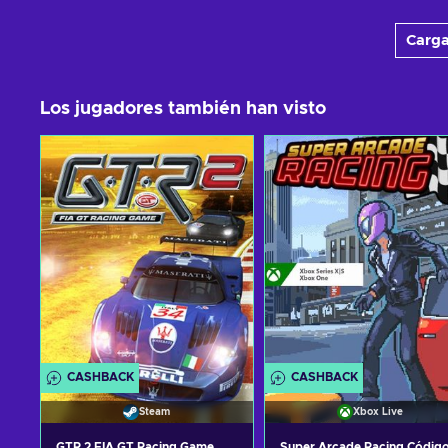
Carga
Los jugadores también han visto
CASHBACK
CASHBACK
Steam
Xbox Live
GTR 2 FIA GT Racing Game
Super Arcade Racing Códig