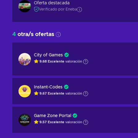
Oferta destacada
Verificado por Eneba
4
otra/s ofertas
City of Games
9.68
Excelente
valoración
Instant-Codes
9.67
Excelente
valoración
Game Zone Portal
9.57
Excelente
valoración