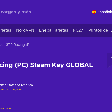
Español
rjetas
NordVPN
Eneba Tarjetas
FC27
Puntos de j
Super GTR Racing (PC) Steam Key GLOBAL
cing (PC) Steam Key GLOBAL
nited States of America
ones por región
tivación