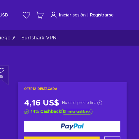
|
USD
Iniciar sesión
Registrarse
uego ⚡
Surfshark VPN
15
OFERTA DESTACADA
4,16 US$
No es el precio final
14
%
Cashback
El mejor cashback