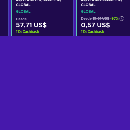
GLOBAL
GLOBAL
GLOBAL
GLOBAL
Desde
19,61 US$
-97%
Desde
57,71 US$
0,57 US$
11
%
Cashback
11
%
Cashback
Añadir al carrito
Añadir al carrito
Ver ofertas
Ver ofertas