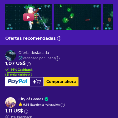
Ofertas recomendadas
Oferta destacada
Verificado por Eneba
1,07 US$
14
%
Cashback
El mejor cashback
Comprar ahora
City of Games
9.68
Excelente
valoración
1,11 US$
11
%
Cashback