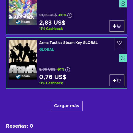
19,59 US$
-86%
2,83 US$
Steam
11
%
Cashback
Arma Tactics Steam Key GLOBAL
GLOBAL
8,06 US$
-91%
0,76 US$
Steam
11
%
Cashback
Cargar más
Reseñas
:
0