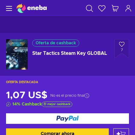
Oferta de cashback
7
Star Tactics Steam Key GLOBAL
OFERTA DESTACADA
1,07 US$
No es el precio final
14
%
Cashback
El mejor cashback
Comprar ahora