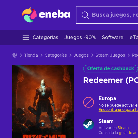
Categorías
Juegos -90%
Software
eTa
Tienda
Categorías
Juegos
Steam Juegos
Oferta de cashback
Redeemer (P
Europa
No se puede activar en
Encuentra uno para tu
Steam
Activar en
Steam
Consulta la
guía de ac