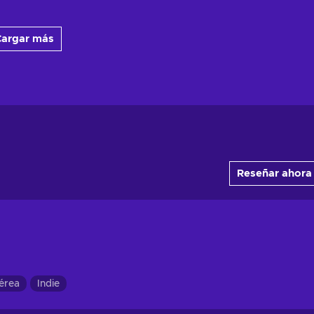
argar más
Reseñar ahora
érea
Indie