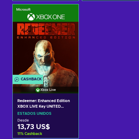
Añadir al carrito
Añadir al carrito
Ver ofertas
Ver ofertas
CASHBACK
Xbox Live
Redeemer: Enhanced Edition
XBOX LIVE Key UNITED
STATES
ESTADOS UNIDOS
Desde
13,73 US$
11
%
Cashback