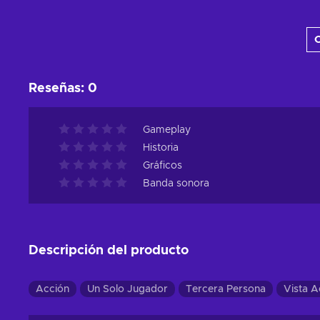
Añadir al carrito
C
Ver ofertas
Reseñas
:
0
Gameplay
Historia
Gráficos
Banda sonora
Descripción del producto
Acción
Un Solo Jugador
Tercera Persona
Vista A