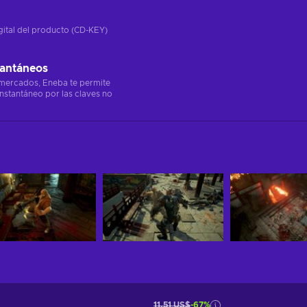
gital del producto (CD-KEY)
tantáneos
 mercados, Eneba te permite
instantáneo por las claves no
11,51 US$
-67%