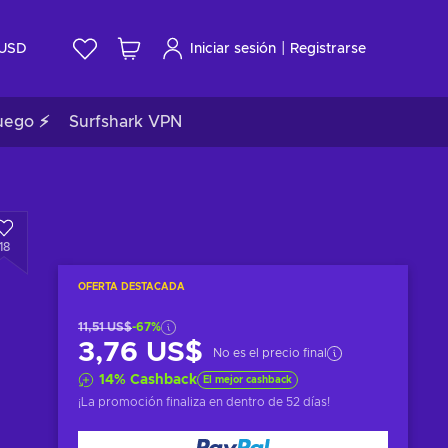
|
USD
Iniciar sesión
Registrarse
uego ⚡
Surfshark VPN
18
OFERTA DESTACADA
11,51 US$
-67%
3,76 US$
No es el precio final
14
%
Cashback
El mejor cashback
¡La promoción finaliza en
dentro de 52 días
!