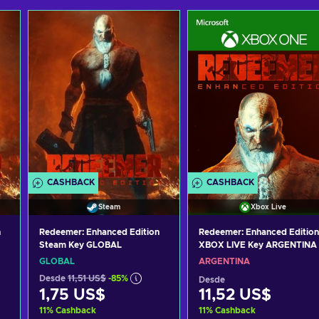
CASHBACK
CASHBACK
Steam
Xbox Live
n
Redeemer: Enhanced Edition
Redeemer: Enhanced Edition
Steam Key GLOBAL
XBOX LIVE Key ARGENTINA
GLOBAL
ARGENTINA
Desde
11,51 US$
-85%
Desde
1,75 US$
11,52 US$
11
%
Cashback
11
%
Cashback