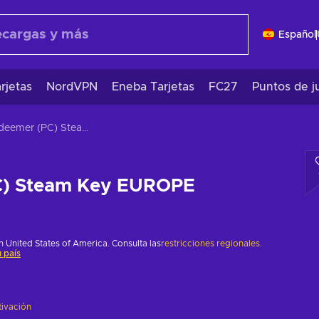
Español
rjetas
NordVPN
Eneba Tarjetas
FC27
Puntos de j
Redeemer (PC) Steam Key EUROPE
C) Steam Key EUROPE
 United States of America. Consulta las
restricciones regionales
.
 país
tivación