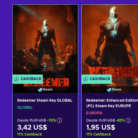
CASHBACK
CASHBACK
Steam
Steam
Redeemer Steam Key GLOBAL
Redeemer: Enhanced Editio
(PC) Steam Key EUROPE
GLOBAL
EUROPA
Desde
11,51 US$
-70%
Desde
11,51 US$
-83%
3,42 US$
1,95 US$
11
%
Cashback
11
%
Cashback