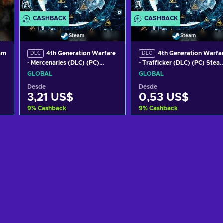
CASHBACK
CASHBACK
Steam
Steam
am
4th Generation Warfare
4th Generation Warfa
DLC
DLC
- Mercenaries (DLC) (PC)
- Trafficker (DLC) (PC) Stea
Steam Key GLOBAL
Key GLOBAL
GLOBAL
GLOBAL
Desde
Desde
3,21 US$
0,53 US$
9
%
Cashback
9
%
Cashback
Añadir al carrito
Añadir al carrito
Ver ofertas
Ver ofertas