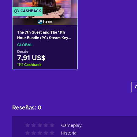
CASHBACK
Steam
The 7th Guest and The 11th
Hour Bundle (PC) Steam Key
GLOBAL
GLOBAL
Desde
7,91 US$
11
%
Cashback
Añadir al carrito
C
Ver ofertas
Reseñas
:
0
Gameplay
Historia