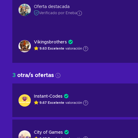
Oferta destacada
Verificado por Eneba
Vikingsbrothers
9.63
Excelente
valoración
3
otra/s ofertas
Instant-Codes
9.67
Excelente
valoración
City of Games