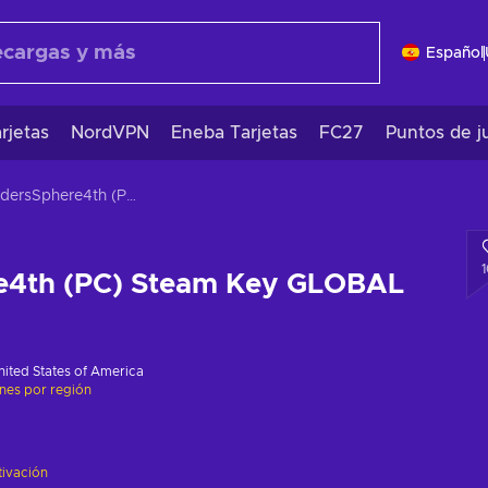
Español
rjetas
NordVPN
Eneba Tarjetas
FC27
Puntos de j
RaidersSphere4th (PC) Steam Key GLOBAL
e4th (PC) Steam Key GLOBAL
nited States of America
ones por región
tivación