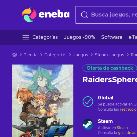
Categorías
Juegos -90%
Software
eTa
Tienda
Categorías
Juegos
Steam Juegos
Oferta de cashback
RaidersSpher
Global
Se puede activar en
U
Consulta las
restricci
Steam
Activar en
Steam
Consulta la
guía de ac