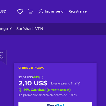
|
USD
Iniciar sesión
Registrarse
uego ⚡
Surfshark VPN
100
OFERTA DESTACADA
22,54 US$
-91%
2,10 US$
No es el precio final
14
%
Cashback
El mejor cashback
¡La promoción finaliza en
dentro de 51 días
!