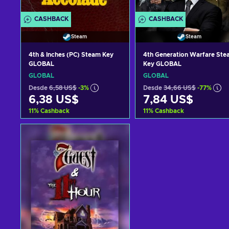
CASHBACK
CASHBACK
Steam
Steam
4th & Inches (PC) Steam Key
4th Generation Warfare Ste
GLOBAL
Key GLOBAL
GLOBAL
GLOBAL
Desde
6,58 US$
-3%
Desde
34,66 US$
-77%
6,38 US$
7,84 US$
11
%
Cashback
11
%
Cashback
Añadir al carrito
Añadir al carrito
Ver ofertas
Ver ofertas