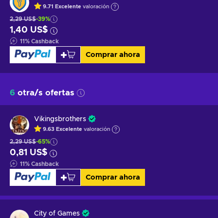
9.71
Excelente
valoración
2,29 US$
-39%
1,40 US$
11
%
Cashback
Comprar ahora
6
otra/s ofertas
Vikingsbrothers
9.63
Excelente
valoración
2,29 US$
-65%
0,81 US$
11
%
Cashback
Comprar ahora
City of Games