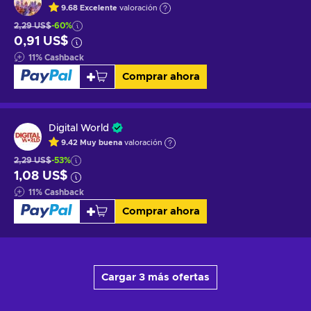
9.68
Excelente
valoración
2,29 US$
-60%
0,91 US$
11
%
Cashback
Comprar ahora
Digital World
9.42
Muy buena
valoración
2,29 US$
-53%
1,08 US$
11
%
Cashback
Comprar ahora
Cargar 3 más ofertas