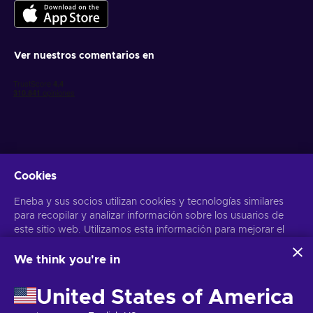
Ver nuestros comentarios en
Cookies
Obtén ofertas personalizadas de videojuegos
Eneba y sus socios utilizan cookies y tecnologías similares
Suscribirse
para recopilar y analizar información sobre los usuarios de
este sitio web. Utilizamos esta información para mejorar el
Puedes darte de baja en cualquier momento. Visita el apartado
Aviso
de Privacidad
para más información
contenido, la publicidad y otros servicios del sitio. Tus datos
personales también pueden emplearse para personalizar los
We think you're in
anuncios que ves.
Español
USD
Al hacer clic en «Aceptar todo», das tu consentimiento para
United States of America
que Eneba y sus socios utilicen estas tecnologías. Puedes