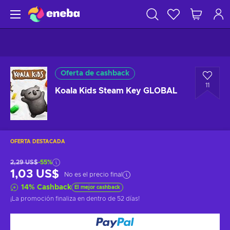
Oferta de cashback
11
Koala Kids Steam Key GLOBAL
OFERTA DESTACADA
2,29 US$
-55%
1,03 US$
No es el precio final
14
%
Cashback
El mejor cashback
¡La promoción finaliza en
dentro de 52 días
!