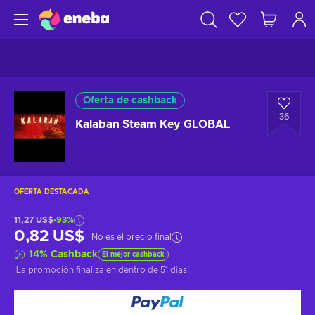
Oferta de cashback
36
Kalaban Steam Key GLOBAL
OFERTA DESTACADA
11,27 US$
-93%
0,82 US$
No es el precio final
14
%
Cashback
El mejor cashback
¡La promoción finaliza en
dentro de 51 días
!