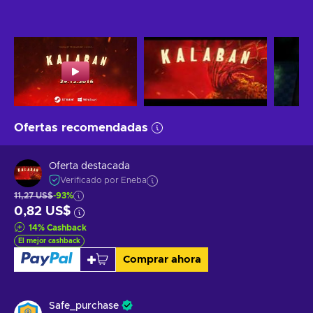
Ofertas recomendadas
Oferta destacada
Verificado por Eneba
11,27 US$
-93%
0,82 US$
14
%
Cashback
El mejor cashback
Comprar ahora
Safe_purchase