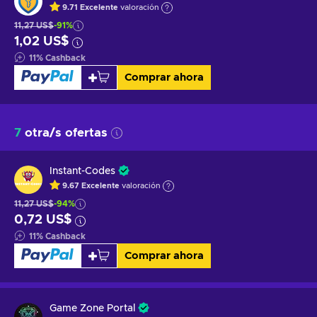
9.71
Excelente
valoración
11,27 US$
-91%
1,02 US$
11
%
Cashback
Comprar ahora
7
otra/s ofertas
Instant-Codes
9.67
Excelente
valoración
11,27 US$
-94%
0,72 US$
11
%
Cashback
Comprar ahora
Game Zone Portal