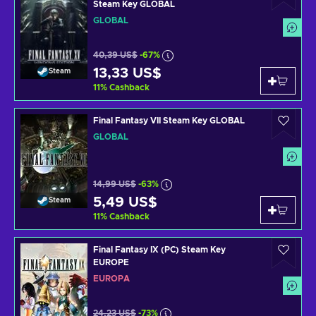
Steam Key GLOBAL
GLOBAL
40,39 US$
-67%
13,33 US$
Steam
11
%
Cashback
Final Fantasy VII Steam Key GLOBAL
GLOBAL
14,99 US$
-63%
5,49 US$
Steam
11
%
Cashback
Final Fantasy IX (PC) Steam Key
EUROPE
EUROPA
24,23 US$
-73%