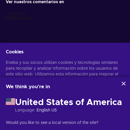
Ver nuestros comentarios en
Cookies
Obtén ofertas personalizadas de videojuegos
Eneba y sus socios utilizan cookies y tecnologías similares
Suscribirse
para recopilar y analizar información sobre los usuarios de
este sitio web. Utilizamos esta información para mejorar el
Puedes darte de baja en cualquier momento. Visita el apartado
Aviso
de Privacidad
para más información
contenido, la publicidad y otros servicios del sitio. Tus datos
personales también pueden emplearse para personalizar los
We think you're in
anuncios que ves.
Español
USD
Al hacer clic en «Aceptar todo», das tu consentimiento para
United States of America
que Eneba y sus socios utilicen estas tecnologías. Puedes
ajustar tu consentimiento haciendo clic en «Personalizar»
Language
:
English US
. Para obtener más información sobre cómo Google utiliza
tus datos, consulta la
Seguridad y Privacidad de Google
Copyright © 2026 Eneba. Todos los derechos reservados.
SA “Helis
Would you like to see a local version of the site?
Business
.
play”, C/Gyneju 4-333, Vilnius, República de Lituania
Términos y