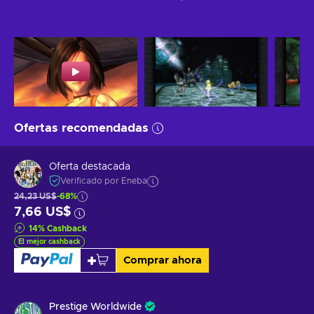
Ofertas recomendadas
Oferta destacada
Verificado por Eneba
24,23 US$
-68%
7,66 US$
14
%
Cashback
El mejor cashback
Comprar ahora
Prestige Worldwide