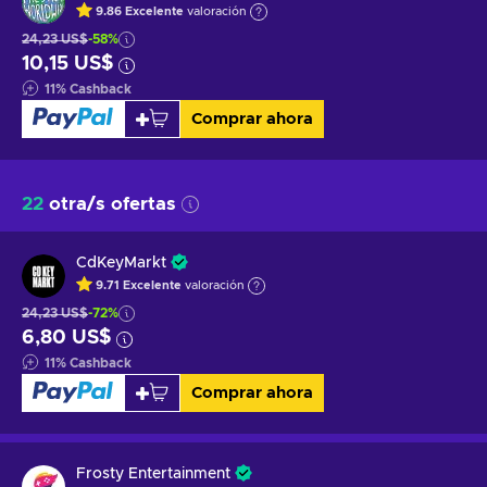
9.86
Excelente
valoración
24,23 US$
-58%
10,15 US$
11
%
Cashback
Comprar ahora
22
otra/s ofertas
CdKeyMarkt
9.71
Excelente
valoración
24,23 US$
-72%
6,80 US$
11
%
Cashback
Comprar ahora
Frosty Entertainment