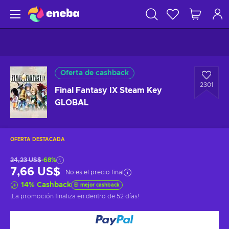
Oferta de cashback
2301
Final Fantasy IX Steam Key
GLOBAL
OFERTA DESTACADA
24,23 US$
-68%
7,66 US$
No es el precio final
14
%
Cashback
El mejor cashback
¡La promoción finaliza en
dentro de 52 días
!