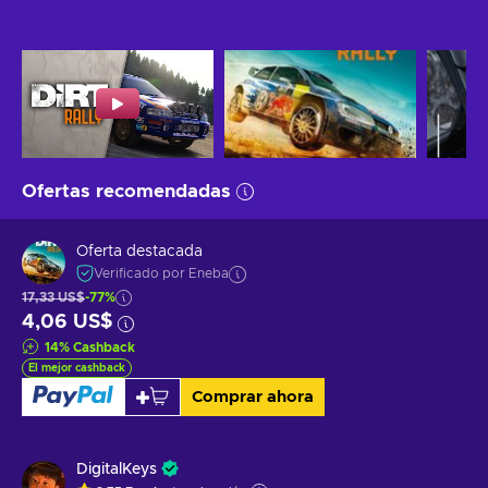
Ofertas recomendadas
Oferta destacada
Verificado por Eneba
17,33 US$
-77%
4,06 US$
14
%
Cashback
El mejor cashback
Comprar ahora
DigitalKeys