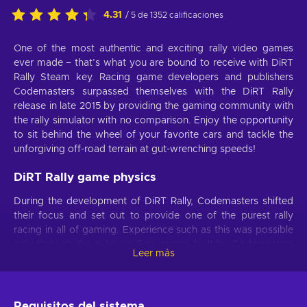
4.31
/ 5 de 1352 calificaciones
One of the most authentic and exciting rally video games
ever made – that’s what you are bound to receive with DiRT
Rally Steam key. Racing game developers and publishers
Codemasters surpassed themselves with the DiRT Rally
release in late 2015 by providing the gaming community with
the rally simulator with no comparison. Enjoy the opportunity
to sit behind the wheel of your favorite cars and tackle the
unforgiving off-road terrain at gut-wrenching speeds!
DiRT Rally game physics
During the development of DiRT Rally, Codemasters shifted
their focus and set out to provide one of the purest rally
racing in all of gaming. Experience such as this was possible
only through the in-house Ego engine built by Codemasters
Leer más
team right from scratch. Buy DiRT Rally Steam key and
witness the realistic game physics in the middle of the action!
Each car feels different and you’ll feel the shifting weight on
every hump and turn!
Requisitos del sistema