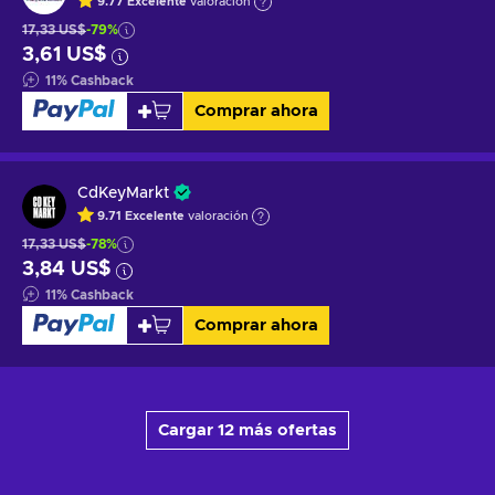
9.77
Excelente
valoración
17,33 US$
-79%
3,61 US$
11
%
Cashback
Comprar ahora
CdKeyMarkt
9.71
Excelente
valoración
17,33 US$
-78%
3,84 US$
11
%
Cashback
Comprar ahora
Cargar 12 más ofertas