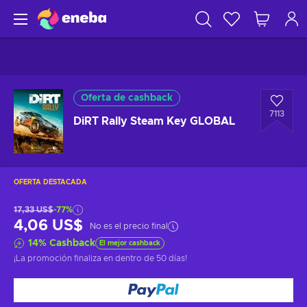
Oferta de cashback
7113
DiRT Rally Steam Key GLOBAL
OFERTA DESTACADA
17,33 US$
-77%
4,06 US$
No es el precio final
14
%
Cashback
El mejor cashback
¡La promoción finaliza en
dentro de 50 días
!