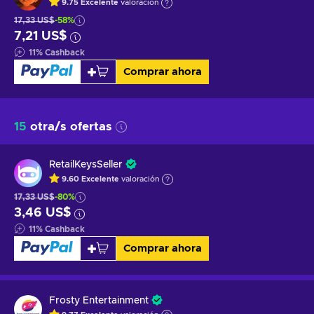
9.75
Excelente
valoración
17,33 US$
-58%
7,21 US$
11
%
Cashback
Comprar ahora
15
otra/s ofertas
RetailKeysSeller
9.60
Excelente
valoración
17,33 US$
-80%
3,46 US$
11
%
Cashback
Comprar ahora
Frosty Entertainment