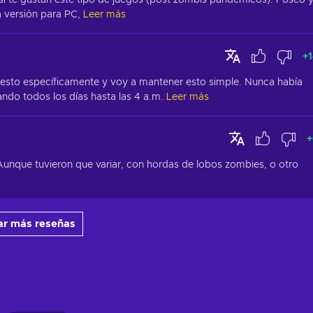
si te gustan este tipo de juegos (post zombis pandémicos). Poseo y
a versión para PC,
Leer más
+
esto específicamente y voy a mantener esto simple. Nunca había 
ndo todos los días hasta las 4 a.m.
Leer más
+
Aunque tuvieron que variar, con hordas de lobos zombies, o otro 
ar más reseñas