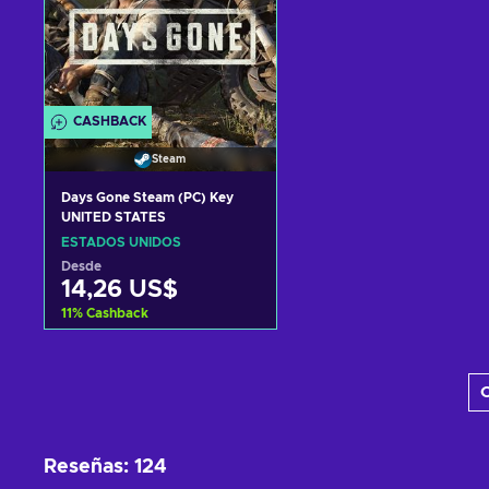
CASHBACK
Steam
Days Gone Steam (PC) Key
UNITED STATES
ESTADOS UNIDOS
Desde
14,26 US$
11
%
Cashback
Añadir al carrito
C
Ver ofertas
Reseñas
:
124