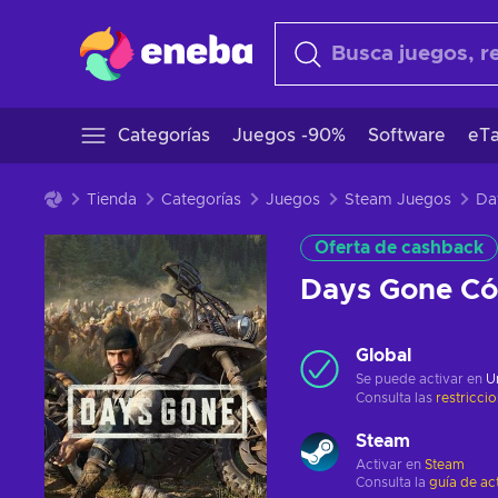
Categorías
Juegos -90%
Software
eTa
Tienda
Categorías
Juegos
Steam Juegos
Oferta de cashback
Days Gone C
Global
Se puede activar en
U
Consulta las
restricci
Steam
Activar en
Steam
Consulta la
guía de ac