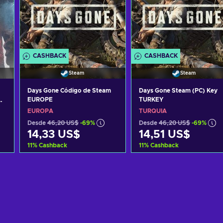
CASHBACK
CASHBACK
Steam
Steam
Days Gone Código de Steam
Days Gone Steam (PC) Key
EUROPE
TURKEY
EUROPA
TURQUÍA
Desde
46,20 US$
-69%
Desde
46,20 US$
-69%
14,33 US$
14,51 US$
11
%
Cashback
11
%
Cashback
Añadir al carrito
Añadir al carrito
Ver ofertas
Ver ofertas