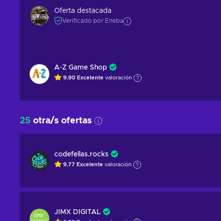
Oferta destacada
Verificado por Eneba
A-Z Game Shop
9.90
Excelente
valoración
25
otra/s ofertas
codefellas.rocks
9.77
Excelente
valoración
JIMX DIGITAL