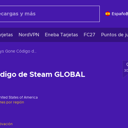
Español
rjetas
NordVPN
Eneba Tarjetas
FC27
Puntos de j
Days Gone Código de Steam GLOBAL
3
ódigo de Steam GLOBAL
nited States of America
ones por región
tivación