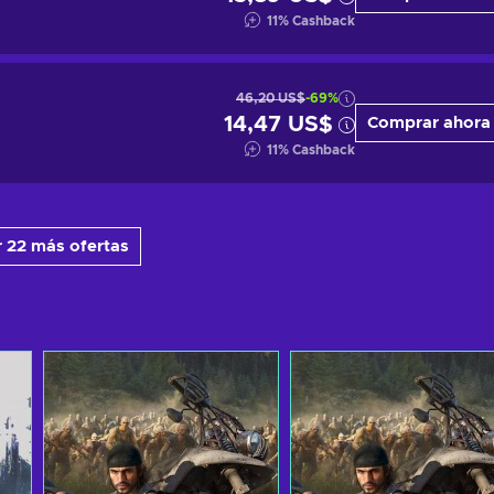
11
%
Cashback
46,20 US$
-69%
14,47 US$
Comprar ahora
11
%
Cashback
 22 más ofertas