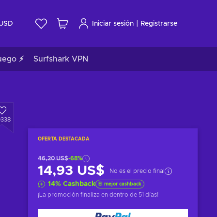
|
USD
Iniciar sesión
Registrarse
uego ⚡
Surfshark VPN
0338
OFERTA DESTACADA
46,20 US$
-68%
14,93 US$
No es el precio final
14
%
Cashback
El mejor cashback
¡La promoción finaliza en
dentro de 51 días
!