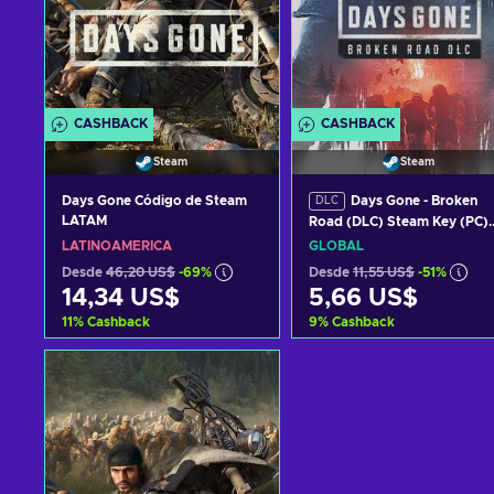
CASHBACK
CASHBACK
Steam
Steam
Days Gone Código de Steam
Days Gone - Broken
DLC
LATAM
Road (DLC) Steam Key (PC)
GLOBAL
LATINOAMÉRICA
GLOBAL
Desde
46,20 US$
-69%
Desde
11,55 US$
-51%
14,34 US$
5,66 US$
11
%
Cashback
9
%
Cashback
Añadir al carrito
Añadir al carrito
Ver ofertas
Ver ofertas