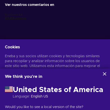
Ver nuestros comentarios en
Cookies
Obtén ofertas personalizadas de videojuegos
Eneba y sus socios utilizan cookies y tecnologías similares
Suscribirse
para recopilar y analizar información sobre los usuarios de
este sitio web. Utilizamos esta información para mejorar el
Puedes darte de baja en cualquier momento. Visita el apartado
Aviso
de Privacidad
para más información
contenido, la publicidad y otros servicios del sitio. Tus datos
personales también pueden emplearse para personalizar los
We think you're in
anuncios que ves.
Español
USD
Al hacer clic en «Aceptar todo», das tu consentimiento para
United States of America
que Eneba y sus socios utilicen estas tecnologías. Puedes
ajustar tu consentimiento haciendo clic en «Personalizar»
Language
:
English US
. Para obtener más información sobre cómo Google utiliza
tus datos, consulta la
Seguridad y Privacidad de Google
Copyright © 2026 Eneba. Todos los derechos reservados.
SA “Helis
Would you like to see a local version of the site?