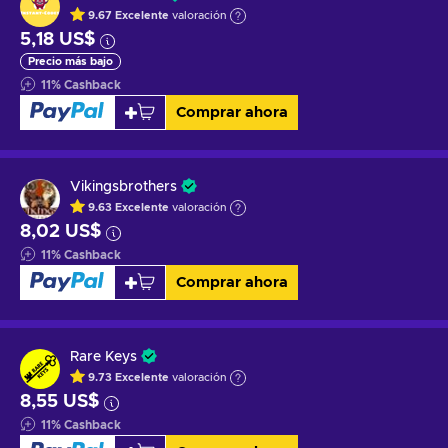
9.67
Excelente
valoración
5,18 US$
Precio más bajo
11
%
Cashback
Comprar ahora
Vikingsbrothers
9.63
Excelente
valoración
8,02 US$
11
%
Cashback
Comprar ahora
Rare Keys
9.73
Excelente
valoración
8,55 US$
11
%
Cashback