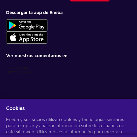
Descargar la app de Eneba
Ver nuestros comentarios en
Cookies
Obtén ofertas personalizadas de videojuegos
Eneba y sus socios utilizan cookies y tecnologías similares
Suscribirse
para recopilar y analizar información sobre los usuarios de
este sitio web. Utilizamos esta información para mejorar el
Puedes darte de baja en cualquier momento. Visita el apartado
Aviso