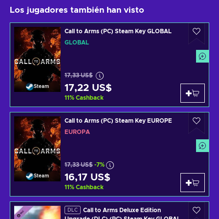
Los jugadores también han visto
Call to Arms (PC) Steam Key GLOBAL
GLOBAL
17,33 US$
17,22 US$
Steam
11
%
Cashback
Call to Arms (PC) Steam Key EUROPE
EUROPA
17,33 US$
-7%
16,17 US$
Steam
11
%
Cashback
Call to Arms Deluxe Edition
DLC