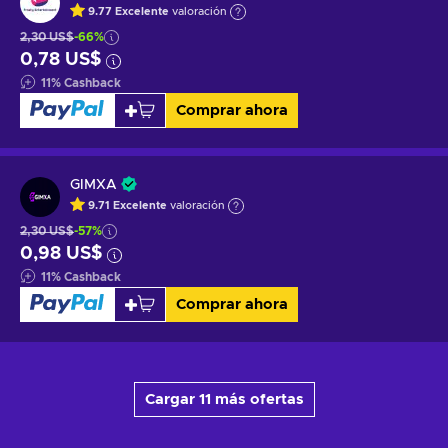
9.77
Excelente
valoración
2,30 US$
-66%
0,78 US$
11
%
Cashback
Comprar ahora
GIMXA
9.71
Excelente
valoración
2,30 US$
-57%
0,98 US$
11
%
Cashback
Comprar ahora
Cargar 11 más ofertas