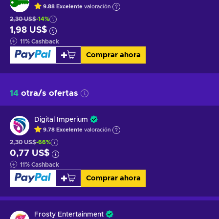
9.88
Excelente
valoración
2,30 US$
-14%
1,98 US$
11
%
Cashback
Comprar ahora
14
otra/s ofertas
Digital Imperium
9.78
Excelente
valoración
2,30 US$
-66%
0,77 US$
11
%
Cashback
Comprar ahora
Frosty Entertainment