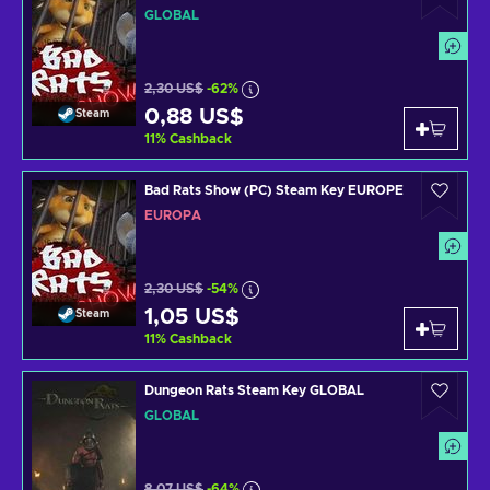
GLOBAL
2,30 US$
-62%
0,88 US$
Steam
11
%
Cashback
Bad Rats Show (PC) Steam Key EUROPE
EUROPA
2,30 US$
-54%
1,05 US$
Steam
11
%
Cashback
Dungeon Rats Steam Key GLOBAL
GLOBAL
8,07 US$
-64%