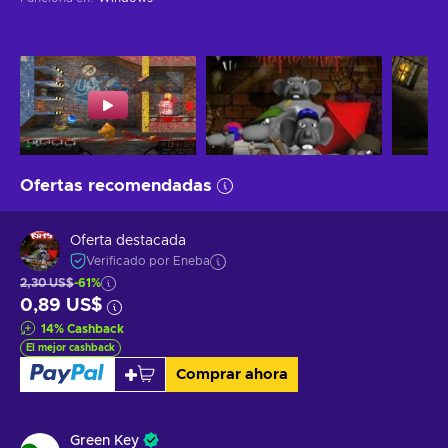
Ofertas recomendadas
Oferta destacada
Verificado por Eneba
2,30 US$
-61%
0,89 US$
14
%
Cashback
El mejor cashback
Comprar ahora
Green Key