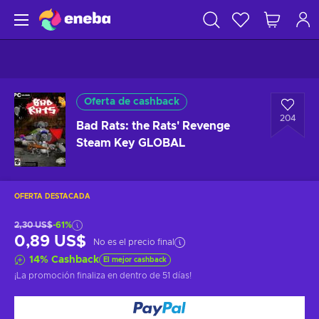
Oferta de cashback
204
Bad Rats: the Rats' Revenge
Steam Key GLOBAL
OFERTA DESTACADA
2,30 US$
-61%
0,89 US$
No es el precio final
14
%
Cashback
El mejor cashback
¡La promoción finaliza en
dentro de 51 días
!