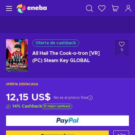
Oferta de cashback
11
All Hail The Cook-o-tron [VR]
(PC) Steam Key GLOBAL
OFERTA DESTACADA
12,15 US$
No es el precio final
14
%
Cashback
El mejor cashback