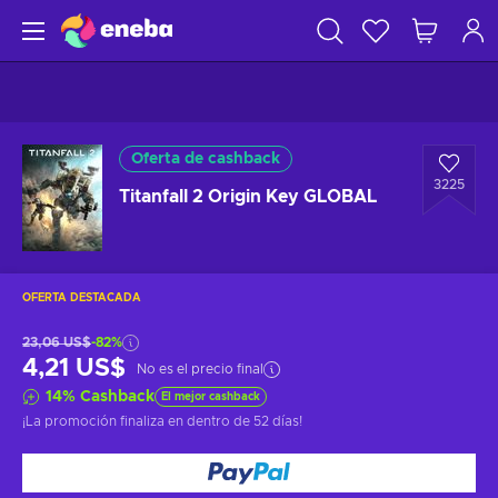
Oferta de cashback
3225
Titanfall 2 Origin Key GLOBAL
OFERTA DESTACADA
23,06 US$
-82%
4,21 US$
No es el precio final
14
%
Cashback
El mejor cashback
¡La promoción finaliza en
dentro de 52 días
!