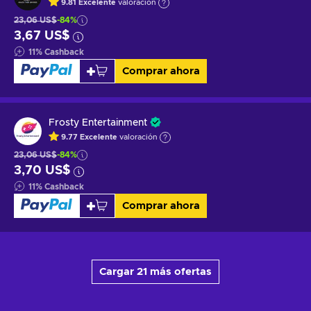
9.81
Excelente
valoración
23,06 US$
-84%
3,67 US$
11
%
Cashback
Comprar ahora
Frosty Entertainment
9.77
Excelente
valoración
23,06 US$
-84%
3,70 US$
11
%
Cashback
Comprar ahora
Cargar 21 más ofertas