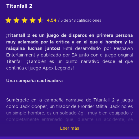
Titanfall 2
4.54
/ 5 de 343 calificaciones
¡Titanfall 2 es un juego de disparos en primera persona
muy aclamado por la crítica y en el que el hombre y la
máquina luchan juntos!
Está desarrollado por Respawn
Entertainment y publicado por EA junto con el juego original
Titanfall, ¡También es un punto narrativo desde el que
continúa el juego Apex Legends!
Una campaña cautivadora
Sumérgete en la campaña narrativa de Titanfall 2 y juega
como Jack Cooper, un tirador de Frontier Militia. Jack no es
un simple hombre, es un soldado ágil, muy bien equipado y
completamente entrenado que, durante un accidente, se
conecta y se une con su titán controlable BT-7274. Al jugar
Leer más
con Cooper, ahora eres responsable de detener a los malos,