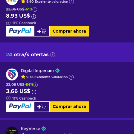
9.90
Excelente
valoración
23,06 US$
-61%
8,93 US$
11
%
Cashback
Comprar ahora
24
otra/s ofertas
Digital Imperium
9.78
Excelente
valoración
23,06 US$
-84%
3,66 US$
11
%
Cashback
Comprar ahora
KeyVerse