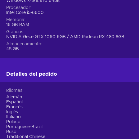
Windows 7/8/8.1/10 64bit
Procesador
Al comprar la clave de Titanfall 2 en Eneba disfrutaras de
Intel Core i5-6600
uno de los precios más baratos del mercado.
Memoria
16 GB RAM
Gráficos
NVIDIA Gece GTX 1060 6GB / AMD Radeon RX 480 8GB
Almacenamiento
45 GB
Detalles del pedido
Idiomas
Alemán
Español
Francés
Inglés
Italiano
Polaco
Portuguese-Brazil
Ruso
Traditional Chinese