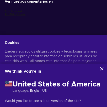
Ver nuestros comentarios en
Cookies
Obtén ofertas personalizadas de videojuegos
Eneba y sus socios utilizan cookies y tecnologías similares
Suscribirse
para recopilar y analizar información sobre los usuarios de
este sitio web. Utilizamos esta información para mejorar el
Puedes darte de baja en cualquier momento. Visita el apartado
Aviso
de Privacidad
para más información
contenido, la publicidad y otros servicios del sitio. Tus datos
personales también pueden emplearse para personalizar los
We think you're in
anuncios que ves.
Español
USD
Al hacer clic en «Aceptar todo», das tu consentimiento para
United States of America
que Eneba y sus socios utilicen estas tecnologías. Puedes
ajustar tu consentimiento haciendo clic en «Personalizar»
Language
:
English US
. Para obtener más información sobre cómo Google utiliza
tus datos, consulta la
Seguridad y Privacidad de Google
Copyright © 2026 Eneba. Todos los derechos reservados.
SA “Helis
Would you like to see a local version of the site?
Business
.
play”, C/Gyneju 4-333, Vilnius, República de Lituania
Términos y