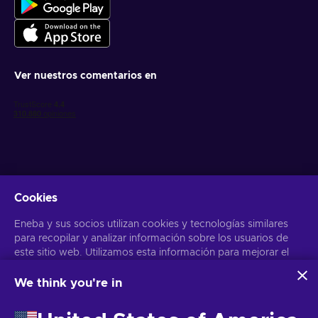
Ver nuestros comentarios en
Cookies
Obtén ofertas personalizadas de videojuegos
Eneba y sus socios utilizan cookies y tecnologías similares
Suscribirse
para recopilar y analizar información sobre los usuarios de
este sitio web. Utilizamos esta información para mejorar el
Puedes darte de baja en cualquier momento. Visita el apartado
Aviso
de Privacidad
para más información
contenido, la publicidad y otros servicios del sitio. Tus datos
personales también pueden emplearse para personalizar los
We think you're in
anuncios que ves.
Español
USD
Al hacer clic en «Aceptar todo», das tu consentimiento para