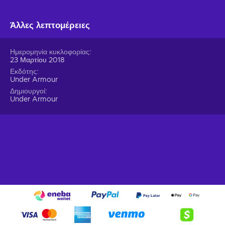
What can I find with an
Under Armour
gift card?
Άλλες λεπτομέρειες
Here’s what you can buy with a cheaper Under Armour
voucher:
Ημερομηνία κυκλοφορίας
23 Μαρτίου 2018
A wide array of choices.
Trendy pieces, accessories,
Εκδότης
footwear, and sports attire – choose from different
Under Armour
brands and styles;
Δημιουργοί
Multiple brands.
Explore the best brands and find the
Under Armour
ones that cater to various preferences and body types;
Easy shopping.
Simple navigation, customized
suggestions, and quick checkout will make shopping for
clothes a breeze;
Clothing for everyone
. Find sportswear that caters to
all genders, ages, and sizes. From pro athletes to those
who are just starting out – having a variety of options
ensures that everyone can find something they need.
Shopping made easy!