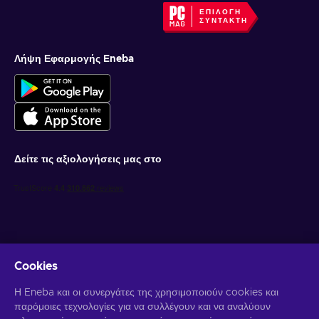
Enter your Under Armour card number and PIN in the
ΕΠΙΛΟΓΉ
ΣΥΝΤΆΚΤΗ
designated fields;
Apply your gift card to your purchase.
Λήψη Εφαρμογής Eneba
Δείτε τις αξιολογήσεις μας στο
Cookies
Λάβετε προσωποποιημένες προσφορές για παιχνίδια
Η Eneba και οι συνεργάτες της χρησιμοποιούν cookies και
παρόμοιες τεχνολογίες για να συλλέγουν και να αναλύουν
Γραφτείτε συνδρομητής