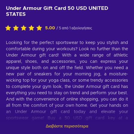
Under Armour Gift Card 50 USD UNITED
STATES
5.00
/ 5 από 1 αξιολογήσεις
Looking for the perfect sportswear to keep you stylish and
comfortable during your workouts? Look no further than the
Under Armour gift card! With a wide range of athletic
apparel, shoes, and accessories, you can express your
unique style both on and off the field. Whether you need a
new pair of sneakers for your morning jog, a moisture-
wicking top for your yoga class, or some trendy accessories
to complete your gym look, the Under Armour gift card has
everything you need to stay on trend and perform your best.
And with the convenience of online shopping, you can do it
all from the comfort of your own home. Get your hands on
an Under Armour gift card today and elevate your
sportswear game! Buy a 50 USD gift card key at a
discounted price and treat yourself to the latest activewear
Διαβάστε περισσότερα
items for less.