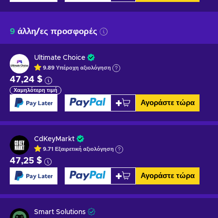
9
άλλη/ες προσφορές
Ultimate Choice
9.89
Υπέροχη
αξιολόγηση
47,24 $
Χαμηλότερη τιμή
Αγοράστε τώρα
CdKeyMarkt
9.71
Εξαιρετική
αξιολόγηση
47,25 $
Αγοράστε τώρα
Smart Solutions