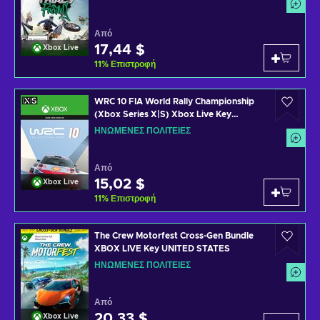
Από
17,44 $
Xbox Live
11
%
Επιστροφή
WRC 10 FIA World Rally Championship
(Xbox Series X|S) Xbox Live Key
UNITED STATES
ΗΝΩΜΈΝΕΣ ΠΟΛΙΤΕΊΕΣ
Από
15,02 $
Xbox Live
11
%
Επιστροφή
The Crew Motorfest Cross-Gen Bundle
XBOX LIVE Key UNITED STATES
ΗΝΩΜΈΝΕΣ ΠΟΛΙΤΕΊΕΣ
Από
20,33 $
Xbox Live