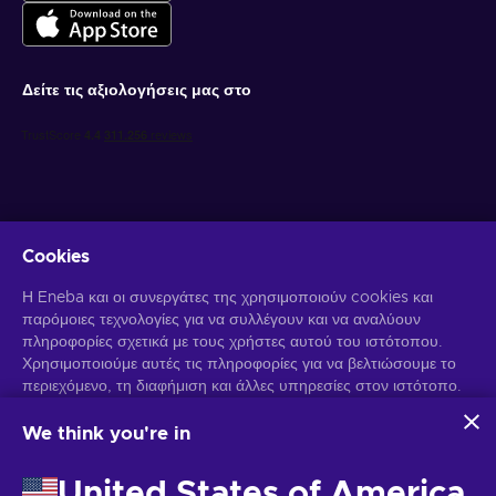
Δείτε τις αξιολογήσεις μας στο
Cookies
Λάβετε προσωποποιημένες προσφορές για παιχνίδια
Η Eneba και οι συνεργάτες της χρησιμοποιούν cookies και
παρόμοιες τεχνολογίες για να συλλέγουν και να αναλύουν
Γραφτείτε συνδρομητής
πληροφορίες σχετικά με τους χρήστες αυτού του ιστότοπου.
Χρησιμοποιούμε αυτές τις πληροφορίες για να βελτιώσουμε το
Μπορείτε να απεγγραφείτε οποιαδήποτε στιγμή. Επισκεφθείτε την
Ειδοποίηση Απορρήτου
περιεχόμενο, τη διαφήμιση και άλλες υπηρεσίες στον ιστότοπο.
για περισσότερες πληροφορίες.
Τα προσωπικά σας δεδομένα ενδέχεται επίσης να
χρησιμοποιηθούν για την εξατομίκευση διαφημίσεων.
We think you're in
Κάνοντας κλικ στο "Αποδοχή όλων", συναινείτε στη χρήση
Ελληνικά
USD
αυτών των τεχνολογιών από την Eneba και τους συνεργάτες
United States of America