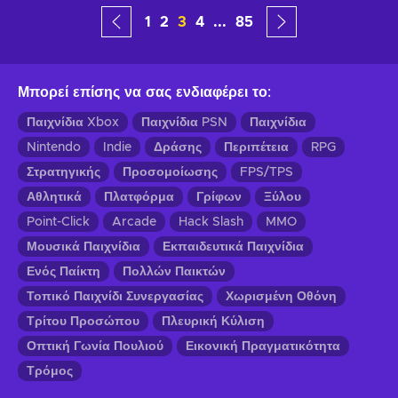
1
2
3
4
...
85
Μπορεί επίσης να σας ενδιαφέρει το
:
Παιχνίδια Xbox
Παιχνίδια PSN
Παιχνίδια
Nintendo
Indie
Δράσης
Περιπέτεια
RPG
Στρατηγικής
Προσομοίωσης
FPS/TPS
Αθλητικά
Πλατφόρμα
Γρίφων
Ξύλου
Point-Click
Arcade
Hack Slash
MMO
Μουσικά Παιχνίδια
Εκπαιδευτικά Παιχνίδια
Ενός Παίκτη
Πολλών Παικτών
Τοπικό Παιχνίδι Συνεργασίας
Χωρισμένη Οθόνη
Τρίτου Προσώπου
Πλευρική Κύλιση
Οπτική Γωνία Πουλιού
Εικονική Πραγματικότητα
Τρόμος