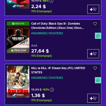
18,99 $
-88%
2,24 $
Steam
11
%
Επιστροφή
Call of Duty: Black Ops III - Zombies
Chronicles Edition (Xbox One) Xbox
Live Key UNITED STATES
ΗΝΩΜΈΝΕΣ ΠΟΛΙΤΕΊΕΣ
Από
27,64 $
Xbox Live
11
%
Επιστροφή
KILL la KILL -IF Steam Key (PC) UNITED
STATES
ΗΝΩΜΈΝΕΣ ΠΟΛΙΤΕΊΕΣ
19,99 $
-93%
1,36 $
Steam
11
%
Επιστροφή