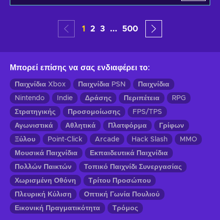
1
2
3
...
500
Μπορεί επίσης να σας ενδιαφέρει το
:
Παιχνίδια Xbox
Παιχνίδια PSN
Παιχνίδια
Nintendo
Indie
Δράσης
Περιπέτεια
RPG
Στρατηγικής
Προσομοίωσης
FPS/TPS
Αγωνιστικά
Αθλητικά
Πλατφόρμα
Γρίφων
Ξύλου
Point-Click
Arcade
Hack Slash
MMO
Μουσικά Παιχνίδια
Εκπαιδευτικά Παιχνίδια
Πολλών Παικτών
Τοπικό Παιχνίδι Συνεργασίας
Χωρισμένη Οθόνη
Τρίτου Προσώπου
Πλευρική Κύλιση
Οπτική Γωνία Πουλιού
Εικονική Πραγματικότητα
Τρόμος