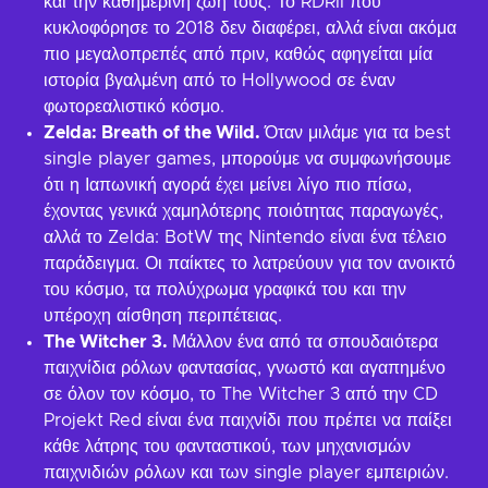
και την καθημερινή ζωή τους. Το RDRII που
κυκλοφόρησε το 2018 δεν διαφέρει, αλλά είναι ακόμα
πιο μεγαλοπρεπές από πριν, καθώς αφηγείται μία
ιστορία βγαλμένη από το Hollywood σε έναν
φωτορεαλιστικό κόσμο.
Zelda: Breath of the Wild.
Όταν μιλάμε για τα best
single player games, μπορούμε να συμφωνήσουμε
ότι η Ιαπωνική αγορά έχει μείνει λίγο πιο πίσω,
έχοντας γενικά χαμηλότερης ποιότητας παραγωγές,
αλλά το Zelda: BotW της Nintendo είναι ένα τέλειο
παράδειγμα. Οι παίκτες το λατρεύουν για τον ανοικτό
του κόσμο, τα πολύχρωμα γραφικά του και την
υπέροχη αίσθηση περιπέτειας.
The Witcher 3.
Μάλλον ένα από τα σπουδαιότερα
παιχνίδια ρόλων φαντασίας, γνωστό και αγαπημένο
σε όλον τον κόσμο, το The Witcher 3 από την CD
Projekt Red είναι ένα παιχνίδι που πρέπει να παίξει
κάθε λάτρης του φανταστικού, των μηχανισμών
παιχνιδιών ρόλων και των single player εμπειριών.