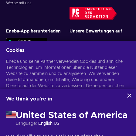
Werbe mit uns
EMPFEHLUNG
DER
REDAKTION
Eneba-App herunterladen
Unsere Bewertungen auf
Cookies
Eneba und seine Partner verwenden Cookies und ähnliche
Technologien, um Informationen über die Nutzer dieser
Website zu sammeln und zu analysieren. Wir verwenden
diese Informationen, um Inhalte, Werbung und andere
Personalisierte Spielangebote erhalten
Dienste auf der Website zu verbessern. Deine persönlichen
Daten können auch für die Personalisierung von Anzeigen
Abonnieren
verwendet werden.
We think you're in
Indem du auf „Alles akzeptieren“ klickst, stimmst du der
Du kannst dich jederzeit wieder abmelden. Weitere Informationen in
Verwendung dieser Technologien durch Eneba und seine
den
Datenschutzrichtlinien
.
United States of America
Partner zu. Du kannst deine Zustimmung anpassen, indem du
auf „Anpassen“ klickst.
Language
:
English US
Für weitere Informationen darüber, wie Google deine Daten
Deutsch
USD
verwendet, siehe
\nGoogle Business Sicherheit &