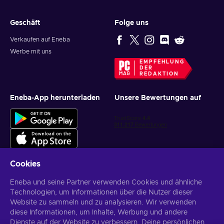
How to redeem a Twitch Gift Card?
Geschäft
Folge uns
Just follow the instructions provided below:
Verkaufen auf Eneba
Werbe mit uns
Go to
twitch.tv/redeem
and log into your account;
EMPFEHLUNG
Enter the code you received via email into the field;
DER
REDAKTION
Click
Redeem
and you’re all done!
Eneba-App herunterladen
Unsere Bewertungen auf
Cookies
Eneba und seine Partner verwenden Cookies und ähnliche
Personalisierte Spielangebote erhalten
Technologien, um Informationen über die Nutzer dieser
Website zu sammeln und zu analysieren. Wir verwenden
Abonnieren
diese Informationen, um Inhalte, Werbung und andere
Dienste auf der Website zu verbessern. Deine persönlichen
Du kannst dich jederzeit wieder abmelden. Weitere Informationen in