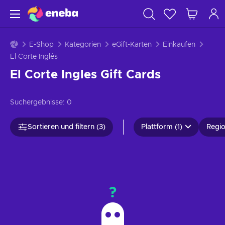
E-Shop
Kategorien
eGift-Karten
Einkaufen
El Corte Inglés
El Corte Ingles Gift Cards
Suchergebnisse:
0
Sortieren und filtern (3)
Plattform (1)
Regio
?