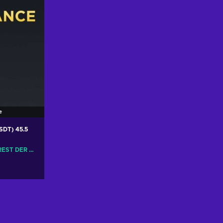
e
USDT) 45.5
GLOBAL, EUROPA, REST DER WELT
korb
gen
nsehen