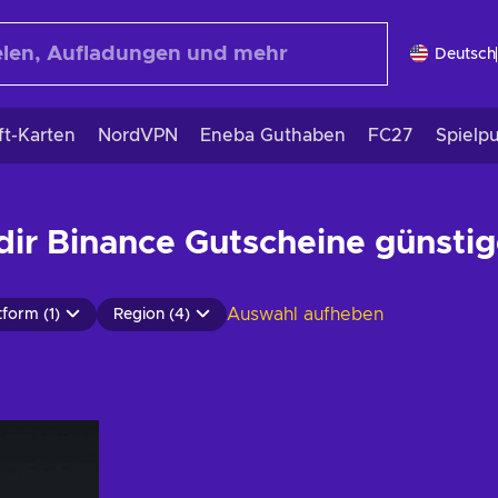
Deutsch
ft-Karten
NordVPN
Eneba Guthaben
FC27
Spielp
 dir Binance Gutscheine günstig
Auswahl aufheben
tform (1)
Region (4)