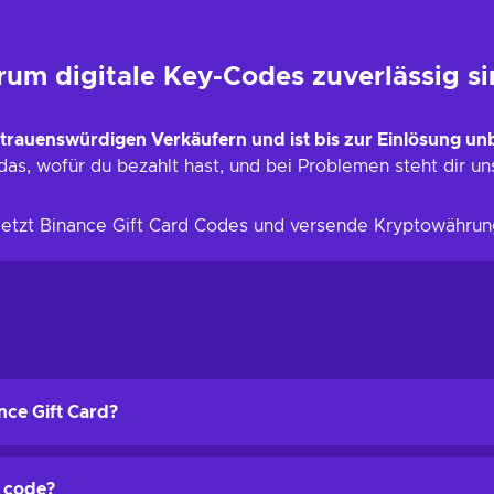
rum digitale Key-Codes zuverlässig s
trauenswürdigen Verkäufern und ist bis zur Einlösung un
as, wofür du bezahlt hast, und bei Problemen steht dir un
 jetzt Binance Gift Card Codes und versende Kryptowährun
nce Gift Card?
(KYC) on Binance before a gift card code can be redeemed. Without 
e code?