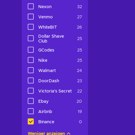
Nexon
32
Venmo
27
WhiteBIT
26
Dollar Shave
25
Club
GCodes
25
Nike
25
Walmart
24
DoorDash
23
Victoria's Secret
22
Ebay
20
Airbnb
19
Binance
0
Weniger anzeigen