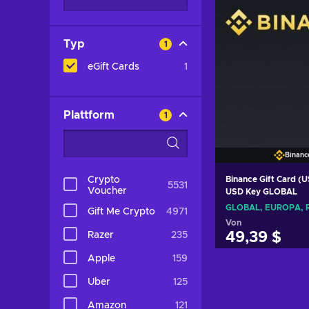
Typ
1
eGift Cards
1
Plattform
1
Binanc
Crypto
Binance Gift Card (
5531
Voucher
USD Key GLOBAL
Gift Me Crypto
4971
Von
Razer
235
49,39 $
Apple
159
Zum Waren
hinzufü
Uber
125
Angebote a
Amazon
121