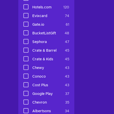
Hotels.com
120
Evixcard
74
Gate.io
61
BucketListGift
48
Sephora
47
Crate & Barrel
45
Crate & Kids
45
Chewy
43
Conoco
43
Cost Plus
43
Google Play
37
Chevron
35
Albertsons
34