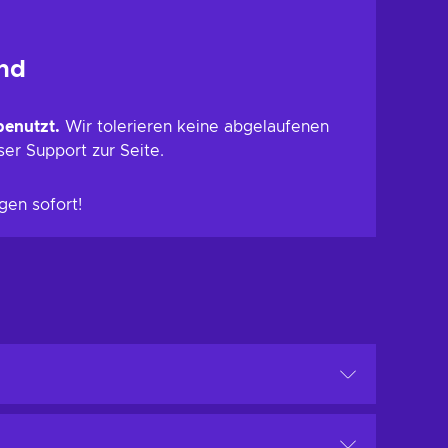
ind
benutzt.
Wir tolerieren keine abgelaufenen
ser Support zur Seite.
gen sofort!
verification the “Redeem” option remains locked.