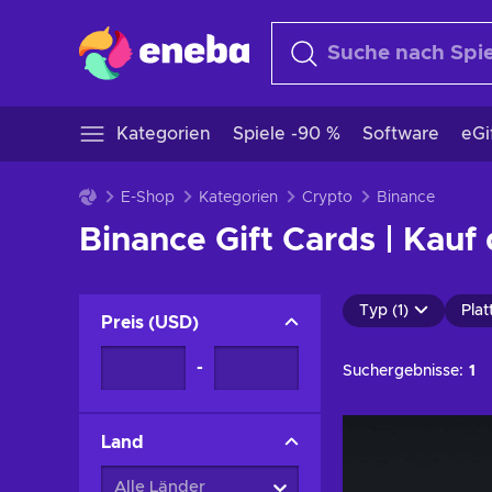
Kategorien
Spiele -90 %
Software
eGi
E-Shop
Kategorien
Crypto
Binance
Binance Gift Cards | Kauf
Typ (1)
Plat
Preis
(
USD
)
-
Suchergebnisse:
1
Land
Alle Länder