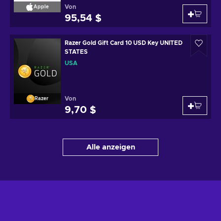
Von
Apple
95,54 $
Razer Gold Gift Card 10 USD Key UNITED
STATES
USA
Von
Razer
9,70 $
Alle anzeigen