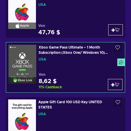
USA
Von
Apple
47,76 $
Xbox Game Pass Ultimate – 1 Month
Subscription (Xbox One/ Windows 10)
non-stackable Xbox Live Key UNITED
USA
STATES
Von
8,62 $
Xbox Live
11
%
Cashback
Apple Gift Card 100 USD Key UNITED
STATES
USA