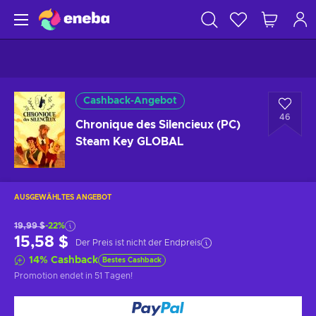
Cashback-Angebot
46
Chronique des Silencieux (PC)
Steam Key GLOBAL
AUSGEWÄHLTES ANGEBOT
19,99 $
-22%
15,58 $
Der Preis ist nicht der Endpreis
14
%
Cashback
Bestes Cashback
Promotion endet
in 51 Tagen
!