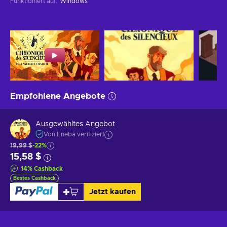
Funktioniert auf
:
Windows
Empfohlene Angebote
Ausgewähltes Angebot
Von Eneba verifiziert
19,99 $
-22%
15,58 $
14
%
Cashback
Bestes Cashback
Jetzt kaufen