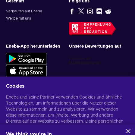
Geschäft
Folge uns
Verkaufen auf Eneba
Werbe mit uns
EMPFEHLUNG
DER
REDAKTION
Eneba-App herunterladen
Unsere Bewertungen auf
Cookies
Eneba und seine Partner verwenden Cookies und ähnliche
Personalisierte Spielangebote erhalten
Technologien, um Informationen über die Nutzer dieser
Website zu sammeln und zu analysieren. Wir verwenden
Abonnieren
diese Informationen, um Inhalte, Werbung und andere
Du kannst dich jederzeit wieder abmelden. Weitere Informationen in
Dienste auf der Website zu verbessern. Deine persönlichen
den
Datenschutzrichtlinien
.
Daten können auch für die Personalisierung von Anzeigen
verwendet werden.
We think you're in