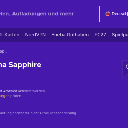
Deutsch
ft-Karten
NordVPN
Eneba Guthaben
FC27
Spielp
Pokémon Alpha Sapphire
a Sapphire
 of America
aktiviert werden
kungen
prüfen
ierung findest du in der Produktbeschreibung.