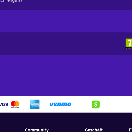
uch lengths?
Community
Geschäft
F