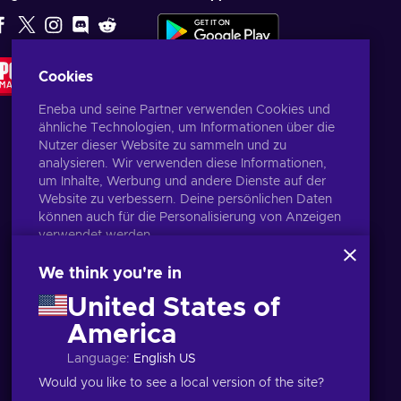
EMPFEHLUNG
Cookies
DER
REDAKTION
Eneba und seine Partner verwenden Cookies und
ähnliche Technologien, um Informationen über die
Nutzer dieser Website zu sammeln und zu
analysieren. Wir verwenden diese Informationen,
um Inhalte, Werbung und andere Dienste auf der
Website zu verbessern. Deine persönlichen Daten
können auch für die Personalisierung von Anzeigen
verwendet werden.
Indem du auf „Alles akzeptieren“ klickst, stimmst
du der Verwendung dieser Technologien durch
We think you're in
Eneba und seine Partner zu. Du kannst deine
United States of
Zustimmung anpassen, indem du auf „Anpassen“
klickst.
America
Deutsch
USD
Für weitere Informationen darüber, wie Google
Language
:
English US
deine Daten verwendet, siehe
\nGoogle Business
Sicherheit & Datenschutz
.
Would you like to see a local version of the site?