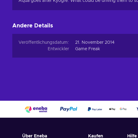
Aqua goes after Kyogre. What could be driving them to s
Andere Details
Veröffentlichungsdatum:
21. November 2014
Entwickler
Game Freak
Über Eneba
Kaufen
Hilfe