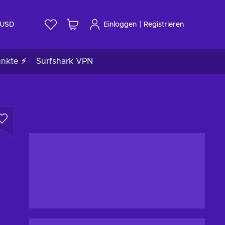
|
USD
Einloggen
Registrieren
unkte ⚡
Surfshark VPN