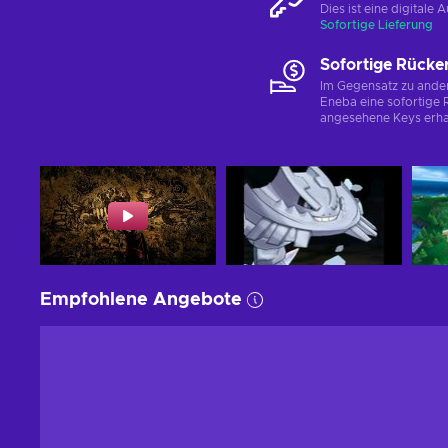
Dies ist eine digital
Sofortige Lieferung
Sofortige Rücke
Im Gegensatz zu ander
Eneba eine sofortige R
angesehene Keys erha
Empfohlene Angebote