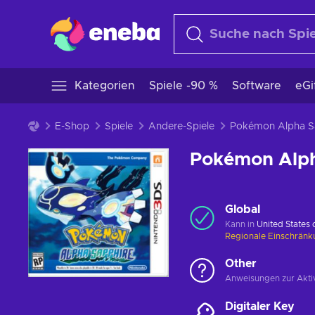
Kategorien
Spiele -90 %
Software
eGi
E-Shop
Spiele
Andere-Spiele
Pokémon Alph
Global
Kann in
United States
Regionale Einschrän
Other
Anweisungen zur Aktiv
Digitaler Key