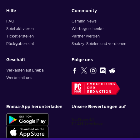
decor items. Shopping at H&M online is fast, convenient, and,
Hilfe
Community
most importantly, cheaper when you buy
H&M 15 USD
e gift
card key at Eneba!
FAQ
Gaming News
Spiel aktivieren
Werbegeschenke
How to redeem an H&M gift card?
Ticket erstellen
Partner werden
Redeeming and paying with an H&M gift card online is fast
Rückgaberecht
Snakzy: Spielen und verdienen
and simple:
Geschäft
Folge uns
At checkout, under payment section, select
Add Gift
Card
;
Verkaufen auf Eneba
In the pop-up window, enter the PIN of your H&M voucher.
Werbe mit uns
EMPFEHLUNG
DER
REDAKTION
Eneba-App herunterladen
Unsere Bewertungen auf