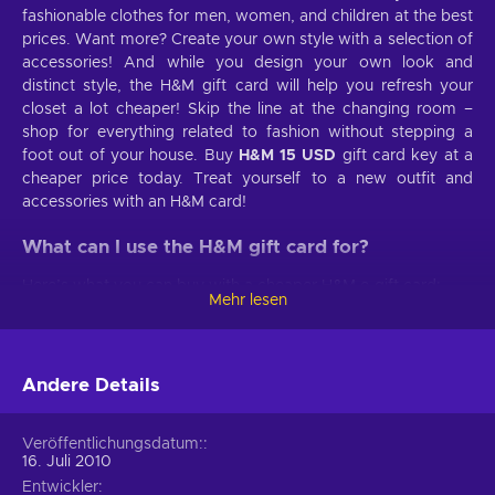
fashionable clothes for men, women, and children at the best
prices. Want more? Create your own style with a selection of
accessories! And while you design your own look and
distinct style, the H&M gift card will help you refresh your
closet a lot cheaper! Skip the line at the changing room –
shop for everything related to fashion without stepping a
foot out of your house. Buy
H&M 15 USD
gift card key at a
cheaper price today. Treat yourself to a new outfit and
accessories with an H&M card!
What can I use the H&M gift card for?
Here’s what you can buy with a cheaper H&M e-gift card:
Mehr lesen
Women's and men’s fashion.
Shop for the trendiest
clothes at the H&M online store – create your distinct look
and style!
Andere Details
Clothes for babies and kids.
Shop for fashionable daily
outfits or let your kid feel like a princess or a superhero;
Veröffentlichungsdatum:
Toys.
H&M offers a selection of cute plushie toys;
16. Juli 2010
Entwickler
Beauty products.
Take care of your skin, hair, nails