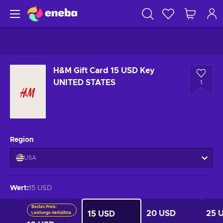
H&M Gift Card 15 USD Key
UNITED STATES
1
Region
USA
Wert
:
15 USD
Bestes Preis-
20 USD
25 
15 USD
Leistungs-Verhältnis